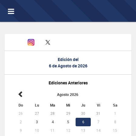
Toggle
navigation
Edición del
6 de Agosto de 2026
Ediciones Anteriores
Agosto 2026
Do
Lu
Ma
Mi
Ju
Vi
Sa
26
27
28
29
30
31
1
2
3
4
5
6
7
8
9
10
11
12
13
14
15