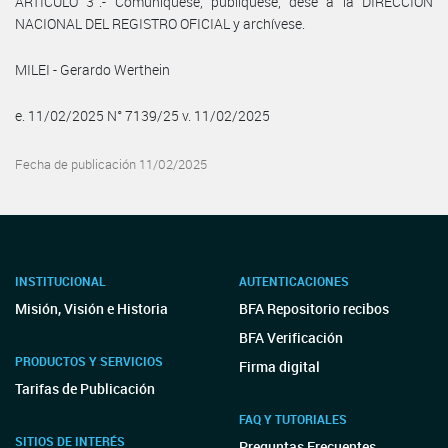
ARTÍCULO 3°.- Comuníquese, publíquese, dese a la DIRECCIÓN
NACIONAL DEL REGISTRO OFICIAL y archívese.
MILEI - Gerardo Werthein
e. 11/02/2025 N° 7139/25 v. 11/02/2025
Fecha de publicación 11/02/2025
INSTITUCIONAL
AUTENTICACIONES
Misión, Visión e Historia
BFA Repositorio recibos
BFA Verificación
PRODUCTOS Y SERVICIOS
Firma digital
Tarifas de Publicación
FAQ Y TUTORIALES
SITIOS DE INTERÉS
Preguntas Frecuentes