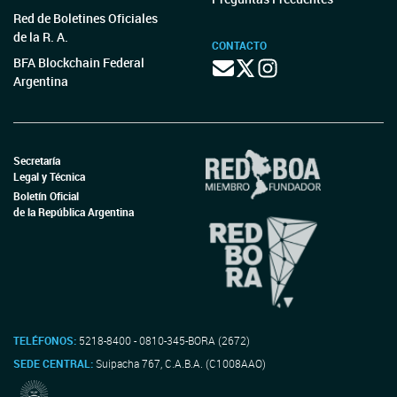
Red de Boletines Oficiales
de la R. A.
CONTACTO
BFA Blockchain Federal
Argentina
Secretaría
Legal y Técnica
Boletín Oficial
de la República Argentina
TELÉFONOS:
5218-8400 - 0810-345-BORA (2672)
SEDE CENTRAL:
Suipacha 767, C.A.B.A. (C1008AAO)