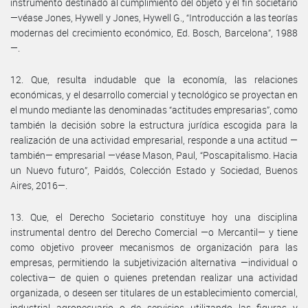
instrumento destinado al cumplimiento del objeto y el fin societario
—véase Jones, Hywell y Jones, Hywell G., “Introducción a las teorías
modernas del crecimiento económico, Ed. Bosch, Barcelona”, 1988
—.
12. Que, resulta indudable que la economía, las relaciones
económicas, y el desarrollo comercial y tecnológico se proyectan en
el mundo mediante las denominadas “actitudes empresarias”, como
también la decisión sobre la estructura jurídica escogida para la
realización de una actividad empresarial, responde a una actitud —
también— empresarial —véase Mason, Paul, “Poscapitalismo. Hacia
un Nuevo futuro”, Paidós, Colección Estado y Sociedad, Buenos
Aires, 2016—.
13. Que, el Derecho Societario constituye hoy una disciplina
instrumental dentro del Derecho Comercial —o Mercantil— y tiene
como objetivo proveer mecanismos de organización para las
empresas, permitiendo la subjetivización alternativa —individual o
colectiva— de quien o quienes pretendan realizar una actividad
organizada, o deseen ser titulares de un establecimiento comercial,
industrial agropecuario o de servicios utilizando las figuras y