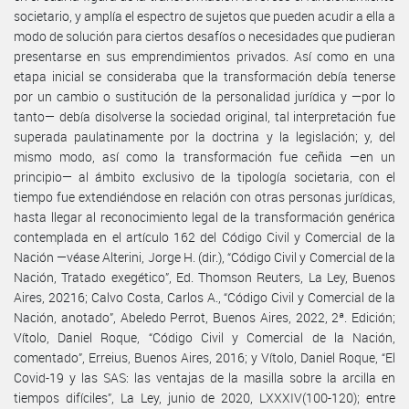
societario, y amplía el espectro de sujetos que pueden acudir a ella a
modo de solución para ciertos desafíos o necesidades que pudieran
presentarse en sus emprendimientos privados. Así como en una
etapa inicial se consideraba que la transformación debía tenerse
por un cambio o sustitución de la personalidad jurídica y —por lo
tanto— debía disolverse la sociedad original, tal interpretación fue
superada paulatinamente por la doctrina y la legislación; y, del
mismo modo, así como la transformación fue ceñida —en un
principio— al ámbito exclusivo de la tipología societaria, con el
tiempo fue extendiéndose en relación con otras personas jurídicas,
hasta llegar al reconocimiento legal de la transformación genérica
contemplada en el artículo 162 del Código Civil y Comercial de la
Nación —véase Alterini, Jorge H. (dir.), “Código Civil y Comercial de la
Nación, Tratado exegético”, Ed. Thomson Reuters, La Ley, Buenos
Aires, 20216; Calvo Costa, Carlos A., “Código Civil y Comercial de la
Nación, anotado”, Abeledo Perrot, Buenos Aires, 2022, 2ª. Edición;
Vítolo, Daniel Roque, “Código Civil y Comercial de la Nación,
comentado”, Erreius, Buenos Aires, 2016; y Vítolo, Daniel Roque, “El
Covid-19 y las SAS: las ventajas de la masilla sobre la arcilla en
tiempos difíciles”, La Ley, junio de 2020, LXXXIV(100-120); entre