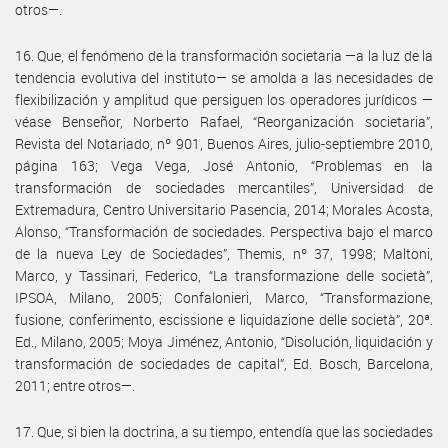
otros—.
16. Que, el fenómeno de la transformación societaria —a la luz de la
tendencia evolutiva del instituto— se amolda a las necesidades de
flexibilización y amplitud que persiguen los operadores jurídicos —
véase Benseñor, Norberto Rafael, “Reorganización societaria”,
Revista del Notariado, nº 901, Buenos Aires, julio-septiembre 2010,
página 163; Vega Vega, José Antonio, “Problemas en la
transformación de sociedades mercantiles”, Universidad de
Extremadura, Centro Universitario Pasencia, 2014; Morales Acosta,
Alonso, “Transformación de sociedades. Perspectiva bajo el marco
de la nueva Ley de Sociedades”, Themis, nº 37, 1998; Maltoni,
Marco, y Tassinari, Federico, “La transformazione delle società”,
IPSOA, Milano, 2005; Confalonieri, Marco, “Transformazione,
fusione, conferimento, escissione e liquidazione delle società”, 20ª.
Ed., Milano, 2005; Moya Jiménez, Antonio, “Disolución, liquidación y
transformación de sociedades de capital”, Ed. Bosch, Barcelona,
2011; entre otros—.
17. Que, si bien la doctrina, a su tiempo, entendía que las sociedades