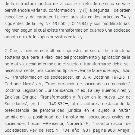
de la estructura jurídica de la cual el sujeto de derecho se vale,
permitiéndole variar su conformación— y, (ii) la segunda —de orden
específico y de carácter típico— prevista en los artículos 74 y
siguientes de la Ley Nº 19.550 (T.O. 1984) y sus modificatorias,
régimen según el cual existe transformación cuando una sociedad
adopta otro de los tipos previstos en la ley.
2. Que, si bien en este último supuesto, un sector de la doctrina
sostenía que, para la viabilidad del procedimiento y aplicación de la
normativa, debía inferirse que el sujeto a transformarse debía ser,
necesariamente, una sociedad típica —véanse Moreno Hueyo, Julio
R., “Transformación de sociedades”, en J. A. Doctrina 1972-611;
Carbone, Nicolás A., “Transformación de sociedades comerciales”.
Doctrina. Legislación. Jurisprudencia, 2ª ed., La Ley, Buenos Aires, y
Zaldívar, Enrique, “Transformación y fusión en la nueva Ley de
Sociedades”, en L. L. 149-832—; otros autores, destacando la
preexistencia de personalidad jurídica en el sujeto a mutar,
admitieron la posibilidad de transformar sociedades civiles en
sociedades típicas —Benseñor, Norberto R., “Transformación de
Sociedades”. Rev. del Not. Nº 784, año 1981, página 963; Anaya,