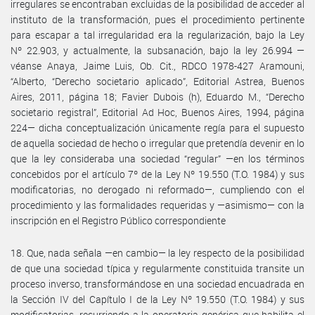
irregulares se encontraban excluidas de la posibilidad de acceder al
instituto de la transformación, pues el procedimiento pertinente
para escapar a tal irregularidad era la regularización, bajo la Ley
Nº 22.903, y actualmente, la subsanación, bajo la ley 26.994 —
véanse Anaya, Jaime Luis, Ob. Cit., RDCO 1978-427 Aramouni,
“Alberto, “Derecho societario aplicado”, Editorial Astrea, Buenos
Aires, 2011, página 18; Favier Dubois (h), Eduardo M., “Derecho
societario registral”, Editorial Ad Hoc, Buenos Aires, 1994, página
224— dicha conceptualización únicamente regía para el supuesto
de aquella sociedad de hecho o irregular que pretendía devenir en lo
que la ley consideraba una sociedad “regular” —en los términos
concebidos por el artículo 7º de la Ley Nº 19.550 (T.O. 1984) y sus
modificatorias, no derogado ni reformado—, cumpliendo con el
procedimiento y las formalidades requeridas y —asimismo— con la
inscripción en el Registro Público correspondiente
18. Que, nada señala —en cambio— la ley respecto de la posibilidad
de que una sociedad típica y regularmente constituida transite un
proceso inverso, transformándose en una sociedad encuadrada en
la Sección IV del Capítulo I de la Ley Nº 19.550 (T.O. 1984) y sus
modificatorias, recurriendo a la operatoria genérica que habilita el