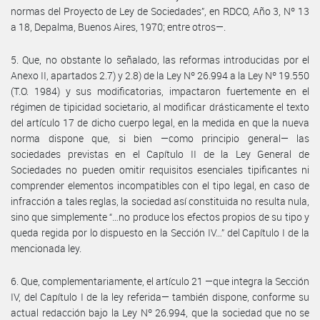
normas del Proyecto de Ley de Sociedades”, en RDCO, Año 3, Nº 13
a 18, Depalma, Buenos Aires, 1970; entre otros—.
5. Que, no obstante lo señalado, las reformas introducidas por el
Anexo II, apartados 2.7) y 2.8) de la Ley Nº 26.994 a la Ley Nº 19.550
(T.O. 1984) y sus modificatorias, impactaron fuertemente en el
régimen de tipicidad societario, al modificar drásticamente el texto
del artículo 17 de dicho cuerpo legal, en la medida en que la nueva
norma dispone que, si bien —como principio general— las
sociedades previstas en el Capítulo II de la Ley General de
Sociedades no pueden omitir requisitos esenciales tipificantes ni
comprender elementos incompatibles con el tipo legal, en caso de
infracción a tales reglas, la sociedad así constituida no resulta nula,
sino que simplemente “…no produce los efectos propios de su tipo y
queda regida por lo dispuesto en la Sección IV…” del Capítulo I de la
mencionada ley.
6. Que, complementariamente, el artículo 21 —que integra la Sección
IV, del Capítulo I de la ley referida— también dispone, conforme su
actual redacción bajo la Ley Nº 26.994, que la sociedad que no se