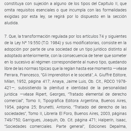
constituya con sujeción a alguno de los tipos del Capítulo II, que
omita requisitos esenciales o que incumpla con las formalidades
exigidas por esta ley, se regirá por lo dispuesto en la sección
aludida.
7. Que, la transformación regulada por los artículos 74 y siguientes
de la Ley Nº 19.550 (T.O. 1984) y sus modificatorias, consiste en la
adopción por parte de una sociedad de un tipo jurídico distinto al
adoptado anteriormente, con la consecuencia de tener que someter
en lo sucesivo al régimen correspondiente al nuevo tipo, quedando
libre de las normas típicas que la regían hasta ese momento —véase
Ferrara, Francesco, “Gli Imprenditori e le societá”, A. Giuffré Editore,
Milan, 1952, página 417; Anaya, Jaime Luis, Ob. Cit., RDCO 1978-
421—, subsistiendo la plenitud e identidad de la personalidad
jurídica —véase Ripert, Georges, “Tratado elemental de derecho
comercial”, Tomo II, Tipográfica Editora Argentina, Buenos Aires,
1954, página 25; Brunetti, Antonio, “Tratado del derecho de las
sociedades”, Tomo II, Librería El Foro, Buenos Aires, 2003, páginas
749/750; Garrigues, Joaquín, Ob. Cit. página 471; Halperín, Isaac,
“Sociedades comerciales. Parte general”, Ediciones Depalma,