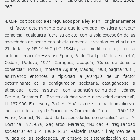
367—.
4. Que, los tipos sociales regulados por la ley eran —originariamente
— el factor determinante para que la entidad revistiera carácter
comercial, cualquiera fuera su objeto, con la sola excepción de las
sociedades de hecho con objeto comercial previstas en el artículo
21 de la Ley Nº 19.550 (T.O. 1984) y sus modificatorias, bajo su
anterior redacción —véanse Spada, Paolo, “La tipicità della società”,
Cedam, Padova, 1974; Garrigues, Joaquín, “Curso de derecho
comercial”, Tomo I, Imprenta Aguirre, Madrid, 1968, página 263—,
asumiendo entonces la tipicidad la jerarquía de un factor
determinante de la configuración societaria, castigándose la
atipicidad —debe insistirse— con la sanción de nulidad —véanse
Perrota, Salvador R., “Breves estudios sobre la sociedad comercial”,
LL 137-906; Etcheverry, Raúl A., “Análisis del sistema de invalidez e
ineficacia de la Ley de Sociedades Comerciales”, en L. L. 150-112;
Ferrer, Manuel, “Nulidad de las sociedades comerciales”, en J. A.
Doctrina 1975-679; Gagliardo, Mariano, “Nulidad e irregularidad
societaria”, en J. A. 1990-III-334; Halperin, Isaac, “El régimen de la
nulidad de las sociedades. Un ensayo de sistematización de las