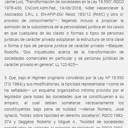
Jaime Luis, “Transformación de sociedades en la Ley 19.550”, RDCO
1978-430; CNCont.Adm.Fed., 19/06/2018, “Adler Hasenclever &
Asociados S.R.L. c. EN-AFIP-DGI Resol. 183/12 (RMIC) y otro s/
proceso de conocimiento”—, llegando incluso a propiciar la
admisión de la subsistencia de la personalidad jurídica en los casos
en que cualquiera de las clases o formas o tipos de personas
jurídicas de carácter privado adoptaran la estructura de otra clase
o forma o tipo de persona jurídica de carácter privado —Blaquier,
Rodolfo, “Dos inquietudes acerca de la transformación de
sociedades comerciales en particular y de personas jurídicas de
carácter privado en general”, LL 122-925—.
3. Que, bajo el régimen originario concebido por la Ley Nº 19.550
(T.O. 1984) y sus modificatorias, la tipicidad representaba —como se
ha señalado— un esquema organizativo mínimo provisto por el
legislador para todas las sociedades que se constituyeran a su
amparo, al cual debían someterse necesariamente los
constituyentes bajo pena de nulidad —véanse Romero, José
Ignacio, “Notas sobre tipicidad en derecho societario”, RDCO 1982-
374 y Saggese, Roberto y Miguel A., “Nulidad de sociedades
constituidas en violación al principio de tipicidad”, en RDCO 2002-