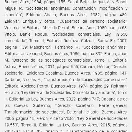
Buenos Aires, 1964, página 155; Sasot Betes, Miguel A. y Sasot,
Miguel P., “Sociedades anónimas. Constitución, modificación y
extinción”, Editorial Ábaco, Buenos Aires, 1982, página 489;
Zaldívar, Enrique y otros, “Cuadernos de derecho societario”,
Volumen IV, Editorial Abeledo Perrot, Buenos Aires, 1980, página 68;
Vítolo, Daniel Roque, “Sociedades comerciales. Ley 19.550
comentada”, Tomo II, Editorial Rubinzal Culzoni, Santa Fe, 2007,
página 139; Mascheroni, Fernando H., “Sociedades anónimas”,
Editorial Universidad, Buenos Aires, 1986, página 392; Farina, Juan
M., “Derecho de las sociedades comerciales”, Tomo 1, Editorial
Astrea, Buenos Aires, 2011, página 555; Cámara, Héctor, “Derecho
societario”, Ediciones Depalma, Buenos Aires, 1985, página 141;
Carbone, Nicolás A., “Transformación de sociedades comerciales”,
Editorial Abeledo Perrot, Buenos Aires, 1974, página 29; Roitman,
Horacio, “Ley General de Sociedades. Comentada y anotada”, Tomo
II, Editorial La Ley, Buenos Aires, 2022, página 747; Cabanellas de
las Cuevas, Guillermo, “Derecho societario. Parte general.
Transformación de sociedades”, Editorial Heliasta, Buenos Aires,
2006, página 15; Verón, Alberto Víctor, “Ley General de Sociedades
19.550”, Tomo II, Editorial La Ley, Buenos Aires, 2015, páginas
795/797; Escuti (h), Ignacio A., “Transformación de la sociedad