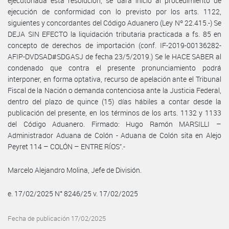
ejecutoriada esta resolución, se dará inicio al procedimiento de
ejecución de conformidad con lo previsto por los arts. 1122,
siguientes y concordantes del Código Aduanero (Ley Nº 22.415.-) Se
DEJA SIN EFECTO la liquidación tributaria practicada a fs. 85 en
concepto de derechos de importación (conf. IF-2019-00136282-
AFIP-DVDSAD#SDGASJ de fecha 23/5/2019.) Se le HACE SABER al
condenado que contra el presente pronunciamiento podrá
interponer, en forma optativa, recurso de apelación ante el Tribunal
Fiscal de la Nación o demanda contenciosa ante la Justicia Federal,
dentro del plazo de quince (15) días hábiles a contar desde la
publicación del presente, en los términos de los arts. 1132 y 1133
del Código Aduanero. Firmado: Hugo Ramón MARSILLI –
Administrador Aduana de Colón - Aduana de Colón sita en Alejo
Peyret 114 – COLÓN – ENTRE RÍOS”.-
Marcelo Alejandro Molina, Jefe de División.
e. 17/02/2025 N° 8246/25 v. 17/02/2025
Fecha de publicación 17/02/2025