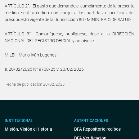
ARTÍCULO 2°.- El gasto que demande el cumplimiento de la presente
medida será atendido con cargo a las partidas específicas del
presupuesto vigente de la Jurisdicción 80 - MINISTERIO DE SALUD.
ARTÍCULO 3°.- Comuníquese, publíquese, dese a la DIRECCIÓN
NACIONAL DEL REGISTRO OFICIAL y archívese.
MILEI - Mario Iván Lugones
e. 20/02/2025 N° 9708/25 v. 20/02/2025
Fecha de publicación 20/02/2025
INSTITUCIONAL
AUTENTICACIONES
Misión, Visión e Historia
BFA Repositorio recibos
BFA Verificación