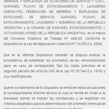
OBREROS Y EMPLEADOS DE ESTACIONES DE SERVICIO Y G.N.C.,
GARAGES, PLAYAS DE ESTACIONAMIENTO Y LAVADEROS
(SOESGYPE); FEDERACIÓN DE OBREROS Y EMPLEADOS DE
ESTACIONES DE SERVICIO, GARAGES, PLAYAS DE
ESTACIONAMIENTO, LAVADEROS Y GOMERÍAS DE LA REPÚBLICA
ARGENTINA y la CÁMARA DE GARAGES, ESTACIONAMIENTOS Y
ACTIVIDADES AFINES DE LA REPÚBLICA ARGENTINA, en el marco
del Convenio Colectivo de Trabajo Nº 428/05, conforme lo
dispuesto en la Ley de Negociación Colectiva Nº 14.250 (t.o. 2004).
Que en la referida Disposición también se dispuso evaluar la
procedencia de establecer los promedios de las remuneraciones
para, en caso de corresponder, fijar los topes previstos en el
segundo párrafo del Artículo 245 de la Ley Nº 20.744 (t.o. 1976) y
sus modificatorias.
Que en cumplimiento de lo dispuesto se emitió en estas actuaciones
el correspondiente informe técnico al cual se remite en orden a la
brevedad, donde se indican las constancias y se explicitan los
criterios adoptados para la determinación del promedio mensual de
remuneraciones y del tope indemnizatorio resultante.