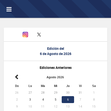
Toggle
navigation
Edición del
6 de Agosto de 2026
Ediciones Anteriores
Agosto 2026
Do
Lu
Ma
Mi
Ju
Vi
Sa
26
27
28
29
30
31
1
2
3
4
5
6
7
8
9
10
11
12
13
14
15