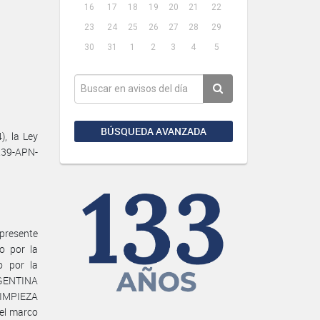
16
17
18
19
20
21
22
23
24
25
26
27
28
29
30
31
1
2
3
4
5
BÚSQUEDA AVANZADA
, la Ley
239-APN-
presente
o por la
o por la
GENTINA
IMPIEZA
el marco