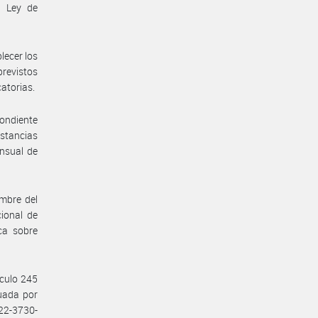
a Ley de
lecer los
previstos
catorias.
pondiente
nstancias
ensual de
mbre del
ional de
ca sobre
ículo 245
tuada por
22-3730-