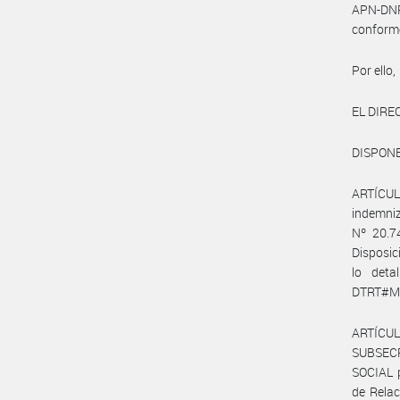
APN-DN
conform
Por ello,
EL DIRE
DISPONE
ARTÍCULO
indemniz
Nº 20.7
Disposi
lo deta
DTRT#MCH
ARTÍCUL
SUBSEC
SOCIAL p
de Relac