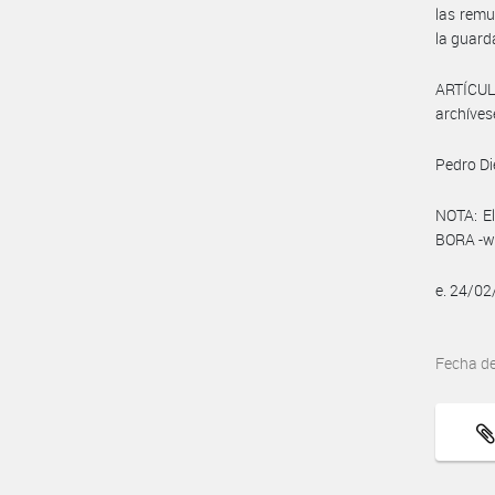
las remu
la guard
ARTÍCULO
archíves
Pedro Di
NOTA: El
BORA -ww
e. 24/0
Fecha d