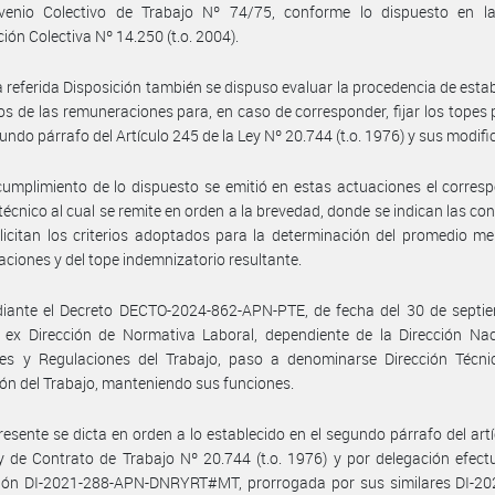
venio Colectivo de Trabajo Nº 74/75, conforme lo dispuesto en l
ión Colectiva Nº 14.250 (t.o. 2004).
a referida Disposición también se dispuso evaluar la procedencia de estab
s de las remuneraciones para, en caso de corresponder, fijar los topes 
gundo párrafo del Artículo 245 de la Ley Nº 20.744 (t.o. 1976) y sus modifi
umplimiento de lo dispuesto se emitió en estas actuaciones el corres
técnico al cual se remite en orden a la brevedad, donde se indican las co
licitan los criterios adoptados para la determinación del promedio m
ciones y del tope indemnizatorio resultante.
iante el Decreto DECTO-2024-862-APN-PTE, de fecha del 30 de septie
 ex Dirección de Normativa Laboral, dependiente de la Dirección Nac
nes y Regulaciones del Trabajo, paso a denominarse Dirección Técni
ón del Trabajo, manteniendo sus funciones.
resente se dicta en orden a lo establecido en el segundo párrafo del art
y de Contrato de Trabajo Nº 20.744 (t.o. 1976) y por delegación efec
ción DI-2021-288-APN-DNRYRT#MT, prorrogada por sus similares DI-20