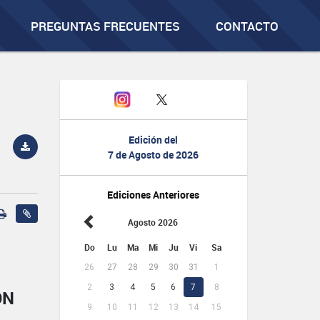
PREGUNTAS FRECUENTES
CONTACTO
Edición del
7 de Agosto de 2026
Ediciones Anteriores
Agosto 2026
Do
Lu
Ma
Mi
Ju
Vi
Sa
26
27
28
29
30
31
1
2
3
4
5
6
7
8
ÓN
9
10
11
12
13
14
15