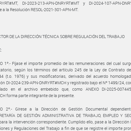
RYRT#MT, DI-2023-213-APN-DNRYRT#MT y DI-2024-107-APN-DNR
e a la Resolución RESOL-2021-301-APN-MT.
CTOR DE LA DIRECCIÓN TÉCNICA SOBRE REGULACIÓN DEL TRABAJO
:
 1º.- Fíjase el importe promedio de las remuneraciones del cual surg
atorio, según los términos del artículo 245 de la Ley de Contrato d
44 (t.o. 1976) y sus modificatorias, derivado del acuerdo homologad
ción DI-2024-239-APN-DNRYRT#MCH y registrado bajo el Nº 1499/24, co
llado en el archivo embebido que, como ANEXO DI-2025-00744
 forma parte integrante de la presente.
O 2º.- Gírese a la Dirección de Gestión Documental dependien
RETARÍA DE GESTIÓN ADMINISTRATIVA DE TRABAJO, EMPLEO Y SE
ara la intervención correspondiente. Cumplido ello, pase a la Dirección
iones y Regulaciones del Trabajo a fin de que se registre el importe pr