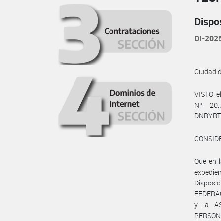
Dispo
DI-20
Ciudad 
VISTO e
Nº 20.7
DNRYRT
CONSID
Que en 
expedie
Disposi
FEDERA
y la A
PERSONA