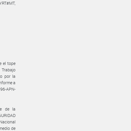
YRT#MT,
e el tope
e Trabajo
o por la
nforme a
596-APN-
te de la
GURIDAD
 Nacional
omedio de