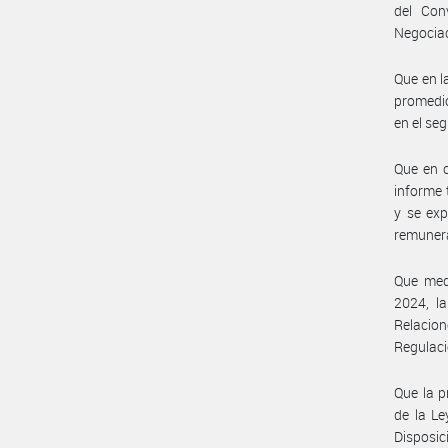
del Con
Negociac
Que en l
promedio
en el se
Que en c
informe 
y se exp
remunera
Que med
2024, la
Relacio
Regulaci
Que la p
de la Le
Disposi