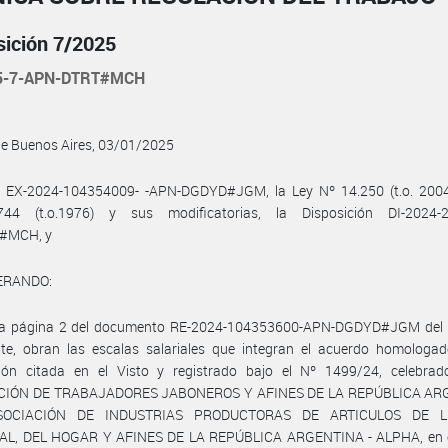
sición 7/2025
25-7-APN-DTRT#MCH
de Buenos Aires, 03/01/2025
l EX-2024-104354009- -APN-DGDYD#JGM, la Ley Nº 14.250 (t.o. 2004)
44 (t.o.1976) y sus modificatorias, la Disposición DI-2024-
#MCH, y
ERANDO:
la página 2 del documento RE-2024-104353600-APN-DGDYD#JGM del 
nte, obran las escalas salariales que integran el acuerdo homologad
ción citada en el Visto y registrado bajo el Nº 1499/24, celebrad
CIÓN DE TRABAJADORES JABONEROS Y AFINES DE LA REPÚBLICA AR
SOCIACIÓN DE INDUSTRIAS PRODUCTORAS DE ARTICULOS DE L
L, DEL HOGAR Y AFINES DE LA REPÚBLICA ARGENTINA - ALPHA, en 