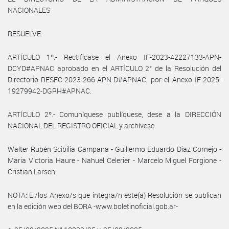
NACIONALES
RESUELVE:
ARTÍCULO 1º.- Rectifícase el Anexo IF-2023-42227133-APN-
DCYD#APNAC aprobado en el ARTÍCULO 2° de la Resolución del
Directorio RESFC-2023-266-APN-D#APNAC, por el Anexo IF-2025-
19279942-DGRH#APNAC.
ARTÍCULO 2º.- Comuníquese publíquese, dese a la DIRECCIÓN
NACIONAL DEL REGISTRO OFICIAL y archívese.
Walter Rubén Scibilia Campana - Guillermo Eduardo Diaz Cornejo -
Maria Victoria Haure - Nahuel Celerier - Marcelo Miguel Forgione -
Cristian Larsen
NOTA: El/los Anexo/s que integra/n este(a) Resolución se publican
en la edición web del BORA -www.boletinoficial.gob.ar-