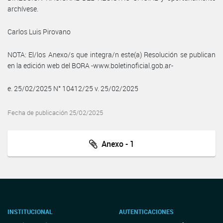
archívese.
Carlos Luis Pirovano
NOTA: El/los Anexo/s que integra/n este(a) Resolución se publican
en la edición web del BORA -www.boletinoficial.gob.ar-
e. 25/02/2025 N° 10412/25 v. 25/02/2025
Fecha de publicación 25/02/2025
Anexo - 1
INSTITUCIONAL
AUTENTICACIONES