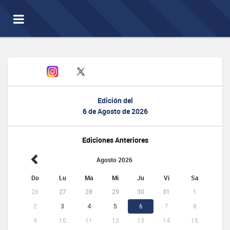
Toggle
navigation
Edición del
6 de Agosto de 2026
Ediciones Anteriores
Agosto 2026
Do
Lu
Ma
Mi
Ju
Vi
Sa
26
27
28
29
30
31
1
2
3
4
5
6
7
8
9
10
11
12
13
14
15