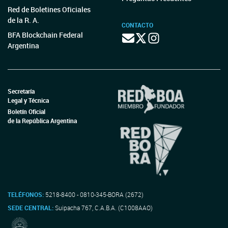
Red de Boletines Oficiales
de la R. A.
CONTACTO
BFA Blockchain Federal
Argentina
Secretaría
Legal y Técnica
Boletín Oficial
de la República Argentina
TELÉFONOS:
5218-8400 - 0810-345-BORA (2672)
SEDE CENTRAL:
Suipacha 767, C.A.B.A. (C1008AAO)