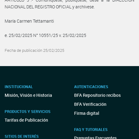
NACIONAL DEL REGISTRO OFICIAL y archívese.
María Carmen Tettamanti
e. 25/02/2025 N° 10551/25 v. 25/02/2025
Fecha de publicación 25/02/2025
INSTITUCIONAL
AUTENTICACIONES
Misión, Visión e Historia
BFA Repositorio recibos
BFA Verificación
PRODUCTOS Y SERVICIOS
Firma digital
Tarifas de Publicación
FAQ Y TUTORIALES
SITIOS DE INTERÉS
Preguntas Frecuentes