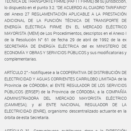
TÉCNICA DE TRANSPORTE FIRME (PAFTT FIRME) de su jurisdicción,
lo dispuesto en el punto 3.2. “DE ACUERDO AL CUADRO TARIFARIO”
del Anexo 27 REGLAMENTACIÓN APLICABLE A LA PRESTACIÓN
ADICIONAL DE LA FUNCIÓN TÉCNICA DE TRANSPORTE DE
ENERGÍA ELÉCTRICA FIRME EN EL MERCADO ELÉCTRICO
MAYORISTA (MEM) de Los Procedimientos, descriptos en el Anexo I
de la Resolución N° 61 de fecha 29 de abril de 1992 de la ex
SECRETARÍA DE ENERGÍA ELÉCTRICA del ex MINISTERIO DE
ECONOMÍA Y OBRAS Y SERVICIOS PÚBLICOS y sus modificatorias y
complementarias.
ARTÍCULO 2°.- Notifíquese a la COOPERATIVA DE DISTRIBUCIÓN DE
ELECTRICIDAD Y AGUAS CORRIENTES CARRILOBO LIMITADA de la
Provincia de CÓRDOBA; al ENTE REGULADOR DE LOS SERVICIOS
PÚBLICOS (ERSEP) de la Provincia de CÓRDOBA; a la COMPAÑÍA
ADMINISTRADORA DEL MERCADO MAYORISTA ELÉCTRICO
(CAMMESA); y al ENTE NACIONAL REGULADOR DE LA
ELECTRICIDAD (ENRE), organismo descentralizado actuante en la
órbita de esta Secretaría.
ARTÍCULO 3°.- Comuníquese, publíquese, dese a la DIRECCIÓN