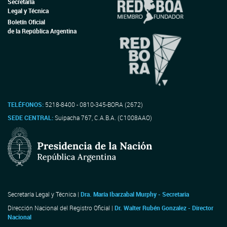
Secretaría
Legal y Técnica
Boletín Oficial
de la República Argentina
TELÉFONOS:
5218-8400 - 0810-345-BORA (2672)
SEDE CENTRAL:
Suipacha 767, C.A.B.A. (C1008AAO)
Secretaría Legal y Técnica |
Dra. María Ibarzabal Murphy - Secretaria
Dirección Nacional del Registro Oficial |
Dr. Walter Rubén Gonzalez - Director
Nacional