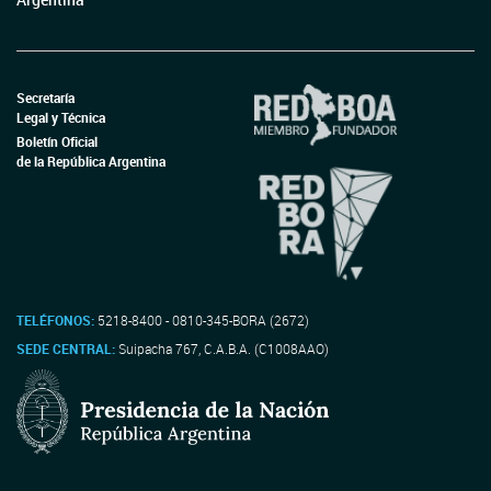
Secretaría
Legal y Técnica
Boletín Oficial
de la República Argentina
TELÉFONOS:
5218-8400 - 0810-345-BORA (2672)
SEDE CENTRAL:
Suipacha 767, C.A.B.A. (C1008AAO)