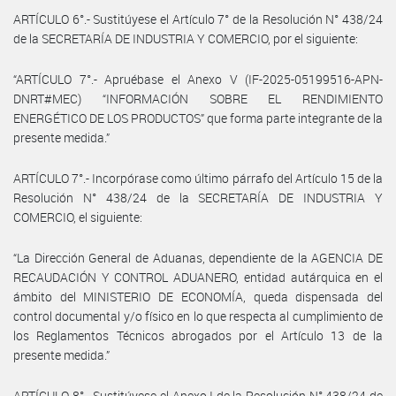
ARTÍCULO 6°.- Sustitúyese el Artículo 7° de la Resolución N° 438/24
de la SECRETARÍA DE INDUSTRIA Y COMERCIO, por el siguiente:
“ARTÍCULO 7°.- Apruébase el Anexo V (IF-2025-05199516-APN-
DNRT#MEC) “INFORMACIÓN SOBRE EL RENDIMIENTO
ENERGÉTICO DE LOS PRODUCTOS” que forma parte integrante de la
presente medida.”
ARTÍCULO 7°.- Incorpórase como último párrafo del Artículo 15 de la
Resolución N° 438/24 de la SECRETARÍA DE INDUSTRIA Y
COMERCIO, el siguiente:
“La Dirección General de Aduanas, dependiente de la AGENCIA DE
RECAUDACIÓN Y CONTROL ADUANERO, entidad autárquica en el
ámbito del MINISTERIO DE ECONOMÍA, queda dispensada del
control documental y/o físico en lo que respecta al cumplimiento de
los Reglamentos Técnicos abrogados por el Artículo 13 de la
presente medida.”
ARTÍCULO 8°.- Sustitúyese el Anexo I de la Resolución N° 438/24 de