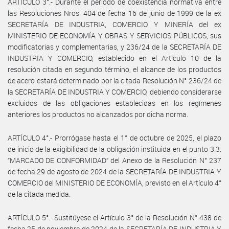
ARTÍCULO 3°.- Durante el período de coexistencia normativa entre
las Resoluciones Nros. 404 de fecha 16 de junio de 1999 de la ex
SECRETARÍA DE INDUSTRIA, COMERCIO Y MINERÍA del ex
MINISTERIO DE ECONOMÍA Y OBRAS Y SERVICIOS PÚBLICOS, sus
modificatorias y complementarias, y 236/24 de la SECRETARÍA DE
INDUSTRIA Y COMERCIO, establecido en el Artículo 10 de la
resolución citada en segundo término, el alcance de los productos
de acero estará determinado por la citada Resolución N° 236/24 de
la SECRETARÍA DE INDUSTRIA Y COMERCIO, debiendo considerarse
excluidos de las obligaciones establecidas en los regímenes
anteriores los productos no alcanzados por dicha norma.
ARTÍCULO 4°.- Prorrógase hasta el 1° de octubre de 2025, el plazo
de inicio de la exigibilidad de la obligación instituida en el punto 3.3.
“MARCADO DE CONFORMIDAD” del Anexo de la Resolución N° 237
de fecha 29 de agosto de 2024 de la SECRETARÍA DE INDUSTRIA Y
COMERCIO del MINISTERIO DE ECONOMÍA, previsto en el Artículo 4°
de la citada medida.
ARTÍCULO 5°.- Sustitúyese el Artículo 3° de la Resolución N° 438 de
fecha 25 de noviembre de 2024 de la SECRETARÍA DE INDUSTRIA Y