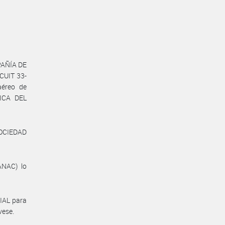
PAÑÍA DE
CUIT 33-
aéreo de
LICA DEL
SOCIEDAD
ANAC) lo
IAL para
vese.