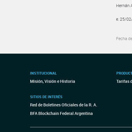
Hernán 
e. 25/0
Fecha d
INSTITUCIONAL
PRODUCT
Misión, Visión e Historia
Tarifas 
SITIOS DE INTERÉS
Red de Boletines Oficiales de la R. A.
BFA Blockchain Federal Argentina