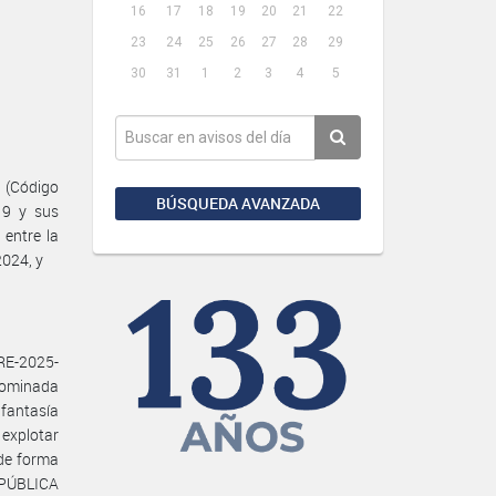
16
17
18
19
20
21
22
23
24
25
26
27
28
29
30
31
1
2
3
4
5
 (Código
BÚSQUEDA AVANZADA
19 y sus
 entre la
024, y
RE-2025-
ominada
antasía
explotar
 de forma
EPÚBLICA