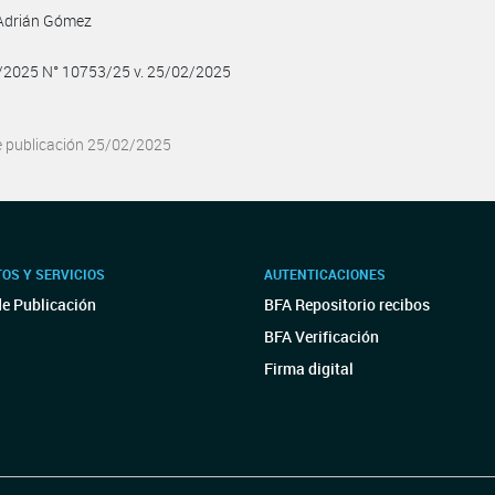
Adrián Gómez
2/2025 N° 10753/25 v. 25/02/2025
e publicación 25/02/2025
OS Y SERVICIOS
AUTENTICACIONES
de Publicación
BFA Repositorio recibos
BFA Verificación
Firma digital