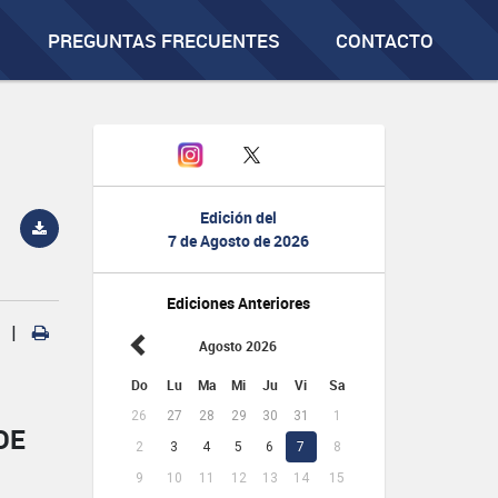
PREGUNTAS FRECUENTES
CONTACTO
Edición del
7 de Agosto de 2026
Ediciones Anteriores
|
Agosto 2026
Do
Lu
Ma
Mi
Ju
Vi
Sa
26
27
28
29
30
31
1
DE
2
3
4
5
6
7
8
9
10
11
12
13
14
15