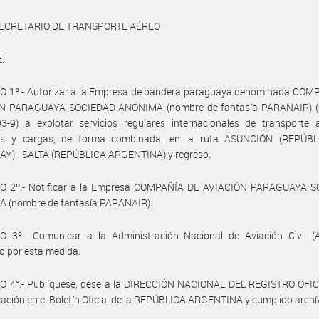
SECRETARIO DE TRANSPORTE AÉREO
:
O 1º.- Autorizar a la Empresa de bandera paraguaya denominada COM
N PARAGUAYA SOCIEDAD ANÓNIMA (nombre de fantasía PARANAIR) (
3-9) a explotar servicios regulares internacionales de transporte 
os y cargas, de forma combinada, en la ruta ASUNCIÓN (REPÚB
Y) - SALTA (REPÚBLICA ARGENTINA) y regreso.
O 2º.- Notificar a la Empresa COMPAÑÍA DE AVIACIÓN PARAGUAYA 
 (nombre de fantasía PARANAIR).
O 3º.- Comunicar a la Administración Nacional de Aviación Civil (
o por esta medida.
O 4°.- Publíquese, dese a la DIRECCIÓN NACIONAL DEL REGISTRO OFIC
cación en el Boletín Oficial de la REPÚBLICA ARGENTINA y cumplido archí