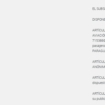
EL SUB
DISPONE
ARTÍCUL
AVIACIÓ
7153869
pasajer
PARAGUA
ARTÍCUL
ANÓNIMA
ARTÍCUL
dispuest
ARTÍCUL
su publi