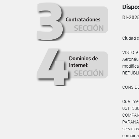
Dispo
DI-202
Ciudad 
VISTO e
Aeronáu
modifica
REPÚBLI
CONSID
Que med
061153
COMPAÑ
PARANAI
servicio
combina