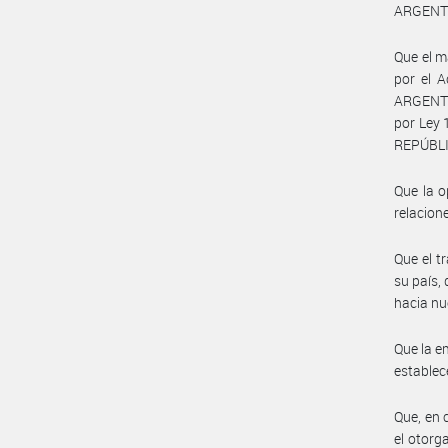
ARGENTI
Que el m
por el 
ARGENTI
por Ley 
REPÚBLI
Que la o
relacion
Que el t
su país,
hacia nue
Que la e
establec
Que, en 
el otorg