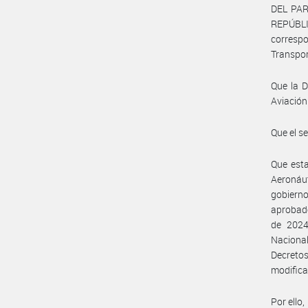
DEL PARA
REPÚBL
correspo
Transpor
Que la D
Aviación
Que el s
Que esta
Aeronáut
gobierno
aprobado
de 2024
Nacional
Decreto
modifica
Por ello,