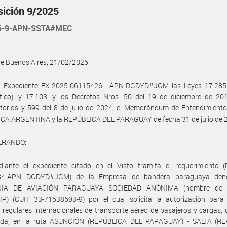
sición 9/2025
5-9-APN-SSTA#MEC
de Buenos Aires, 21/02/2025
l Expediente EX-2025-06115426- -APN-DGDYD#JGM las Leyes 17.285
tico), y 17.103, y los Decretos Nros. 50 del 19 de diciembre de 20
torios y 599 del 8 de julio de 2024, el Memorándum de Entendimiento
CA ARGENTINA y la REPÚBLICA DEL PARAGUAY de fecha 31 de julio de 2
ERANDO:
iante el expediente citado en el Visto tramita el requerimiento (
84-APN DGDYD#JGM) de la Empresa de bandera paraguaya den
ÍA DE AVIACIÓN PARAGUAYA SOCIEDAD ANÓNIMA (nombre de f
R) (CUIT 33-71538693-9) por el cual solicita la autorización para 
s regulares internacionales de transporte aéreo de pasajeros y cargas,
da, en la ruta ASUNCIÓN (REPÚBLICA DEL PARAGUAY) - SALTA (R