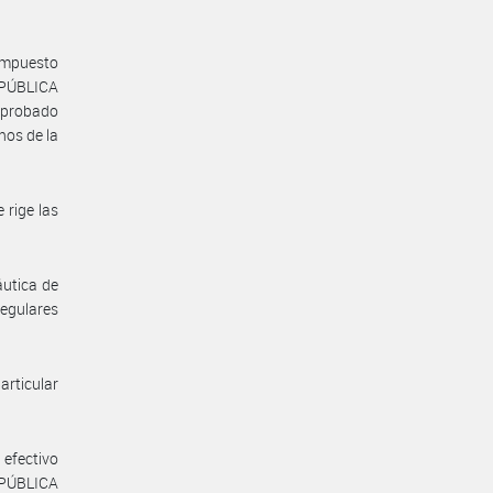
ompuesto
EPÚBLICA
aprobado
nos de la
 rige las
áutica de
regulares
articular
 efectivo
REPÚBLICA