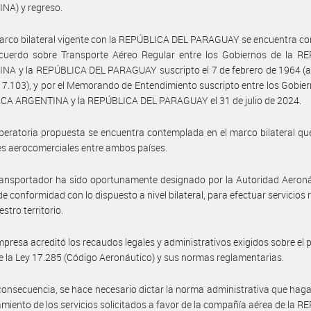
NA) y regreso.
arco bilateral vigente con la REPÚBLICA DEL PARAGUAY se encuentra c
Acuerdo sobre Transporte Aéreo Regular entre los Gobiernos de la R
NA y la REPÚBLICA DEL PARAGUAY suscripto el 7 de febrero de 1964 (
17.103), y por el Memorando de Entendimiento suscripto entre los Gobier
CA ARGENTINA y la REPÚBLICA DEL PARAGUAY el 31 de julio de 2024.
peratoria propuesta se encuentra contemplada en el marco bilateral que
es aerocomerciales entre ambos países.
ransportador ha sido oportunamente designado por la Autoridad Aeron
 de conformidad con lo dispuesto a nivel bilateral, para efectuar servicios 
stro territorio.
mpresa acreditó los recaudos legales y administrativos exigidos sobre el p
e la Ley 17.285 (Código Aeronáutico) y sus normas reglamentarias.
consecuencia, se hace necesario dictar la norma administrativa que haga
amiento de los servicios solicitados a favor de la compañía aérea de la 