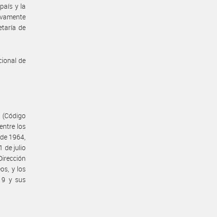
país y la
vamente
etaría de
cional de
5 (Código
entre los
 de 1964,
 de julio
irección
os, y los
19 y sus