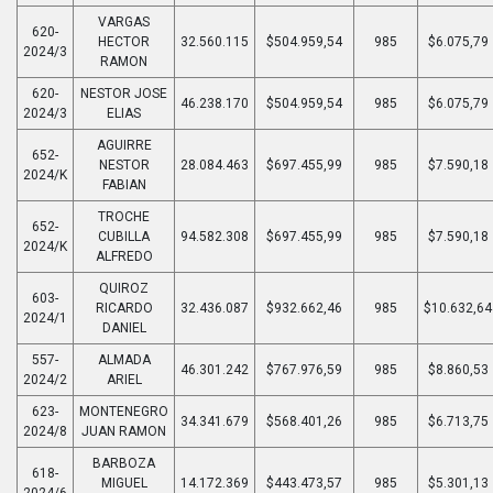
VARGAS
620-
HECTOR
32.560.115
$504.959,54
985
$6.075,79
2024/3
RAMON
620-
NESTOR JOSE
46.238.170
$504.959,54
985
$6.075,79
2024/3
ELIAS
AGUIRRE
652-
NESTOR
28.084.463
$697.455,99
985
$7.590,18
2024/K
FABIAN
TROCHE
652-
CUBILLA
94.582.308
$697.455,99
985
$7.590,18
2024/K
ALFREDO
QUIROZ
603-
RICARDO
32.436.087
$932.662,46
985
$10.632,64
2024/1
DANIEL
557-
ALMADA
46.301.242
$767.976,59
985
$8.860,53
2024/2
ARIEL
623-
MONTENEGRO
34.341.679
$568.401,26
985
$6.713,75
2024/8
JUAN RAMON
BARBOZA
618-
MIGUEL
14.172.369
$443.473,57
985
$5.301,13