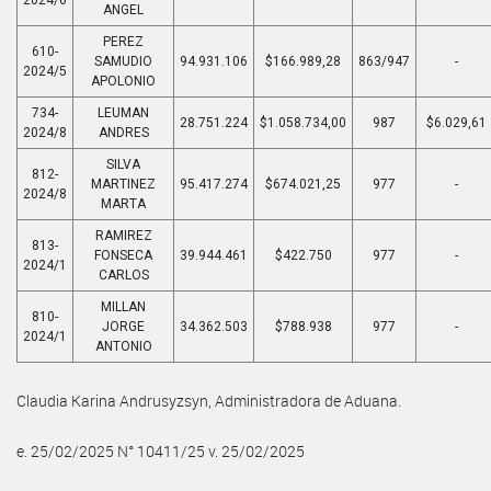
2024/6
ANGEL
PEREZ
610-
SAMUDIO
94.931.106
$166.989,28
863/947
-
2024/5
APOLONIO
734-
LEUMAN
28.751.224
$1.058.734,00
987
$6.029,61
2024/8
ANDRES
SILVA
812-
MARTINEZ
95.417.274
$674.021,25
977
-
2024/8
MARTA
RAMIREZ
813-
FONSECA
39.944.461
$422.750
977
-
2024/1
CARLOS
MILLAN
810-
JORGE
34.362.503
$788.938
977
-
2024/1
ANTONIO
Claudia Karina Andrusyzsyn, Administradora de Aduana.
e. 25/02/2025 N° 10411/25 v. 25/02/2025