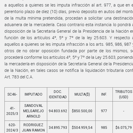
a aquellos a quienes se les imputa infracción al art. 977, a que en e
perentorio plazo de diez (10) días, previo deposito en autos del mont
de la multa mínima pretendida, procedan a solicitar una destinació
aduanera de la mercadería. Caso contrario esta instancia lo pondrá 
disposición de la Secretaria General de la Presidencia de la Nación e
función de los artículos 4º, 5º y 7º de la ley 25.603. Y respecto 
aquellos a quienes se les imputa infracción a los arts. 985, 986, 987 
otros de no obrar oposición fundada por parte de los mismos, s
procederá conforme los artículos 4º, 5º y 7º de la Ley 25.603, poniend
la mercadería en disposición de la Secretaria General de la Presidenci
de la Nación, en tales casos se notifica la liquidación tributaria conf
Art. 783 del C.A.
DOC.
TRIBUTOS
SC46-
IMPUTADO
MULTA($)
INF.
IDENTIDAD
(USD)
SANDOVAL
41-
MELGAREJO
94.803.692
$850.500,00
977
-
2025/3
ARNOLD
620-
RODRIGUEZ
34.895.793
$504.959,54
985
$6.075,79
2024/3
JUAN RAMON