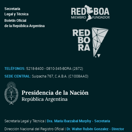
Secretaría
Legal y Técnica
Boletín Oficial
de la República Argentina
TELÉFONOS:
5218-8400 - 0810-345-BORA (2672)
SEDE CENTRAL:
Suipacha 767, C.A.B.A. (C1008AAO)
Secretaría Legal y Técnica |
Dra. María Ibarzabal Murphy - Secretaria
Dirección Nacional del Registro Oficial |
Dr. Walter Rubén Gonzalez - Director