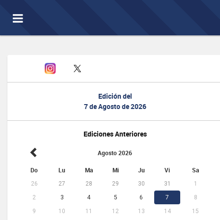
Toggle
navigation
Edición del
7 de Agosto de 2026
Ediciones Anteriores
Agosto 2026
Do
Lu
Ma
Mi
Ju
Vi
Sa
26
27
28
29
30
31
1
2
3
4
5
6
7
8
9
10
11
12
13
14
15