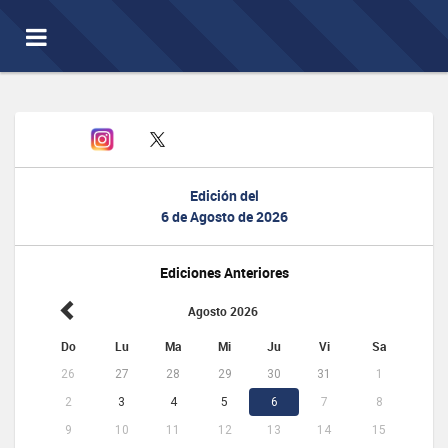
Toggle
navigation
Edición del
6 de Agosto de 2026
Ediciones Anteriores
Agosto 2026
Do
Lu
Ma
Mi
Ju
Vi
Sa
26
27
28
29
30
31
1
2
3
4
5
6
7
8
9
10
11
12
13
14
15