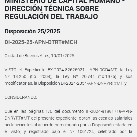
MINISTERIO DE CAPITAL HUMANO -
DIRECCIÓN TÉCNICA SOBRE
REGULACIÓN DEL TRABAJO
Disposición 25/2025
DI-2025-25-APN-DTRT#MCH
Ciudad de Buenos Aires, 10/01/2025
VISTO el Expediente EX-2024-82626921- -APN-DGD#MT, la Ley
Nº 14.250 (t.o. 2004), la Ley Nº 20.744 (t.o.1976) y sus
modificatorias, la Disposición DI-2024-2054-APN-DNRYRT#MT, y
CONSIDERANDO:
Que en las páginas 1/6 del documento IF-2024-91991719-APN-
DNRYRT#MT del presente expediente, obran las escalas salariales
pertenecientes al acuerdo homologado por la Disposición citada en
el visto, y registrado bajo el Nº 1061/24, celebrado por la