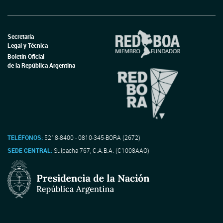
Secretaría
Legal y Técnica
Boletín Oficial
de la República Argentina
TELÉFONOS:
5218-8400 - 0810-345-BORA (2672)
SEDE CENTRAL:
Suipacha 767, C.A.B.A. (C1008AAO)