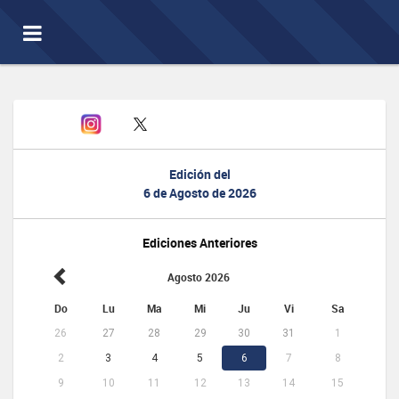
Toggle
navigation
Edición del
6 de Agosto de 2026
Ediciones Anteriores
Agosto 2026
Do
Lu
Ma
Mi
Ju
Vi
Sa
26
27
28
29
30
31
1
2
3
4
5
6
7
8
9
10
11
12
13
14
15