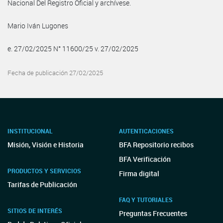
Nacional Del Registro Oficial y archívese.
Mario Iván Lugones
e. 27/02/2025 N° 11600/25 v. 27/02/2025
Fecha de publicación 27/02/2025
INSTITUCIONAL
AUTENTICACIONES
Misión, Visión e Historia
BFA Repositorio recibos
BFA Verificación
PRODUCTOS Y SERVICIOS
Firma digital
Tarifas de Publicación
FAQ Y TUTORIALES
SITIOS DE INTERÉS
Preguntas Frecuentes