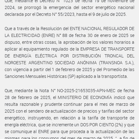
Que, mediante el Decreto N° 1023 de fecha 19 de noviembre de
2024, se prorrogó la emergencia del sector energético nacional
declarada por el Decreto N° 55/2023, hasta el 9 de julio de 2025.
Que a través de la Resolución del ENTE NACIONAL REGULADOR DE
LA ELECTRICIDAD (ENRE) N° 88 de fecha 30 de enero de 2025 se
dispuso, entre otras cosas, la aprobación de los valores horarios a
aplicar al equipamiento regulado de la EMPRESA DE TRANSPORTE
DE ENERGÍA ELÉCTRICA POR DISTRIBUCIÓN TRONCAL DEL
NOROESTE ARGENTINO SOCIEDAD ANÓNIMA (TRANSNOA S.A.),
con vigencia a partir del 1 de febrero de 2025 y del Promedio de las
Sanciones Mensuales Históricas (SP) aplicado a la transportista.
Que, mediante la Nota N° NO-2025-21653035-APN-MEC de fecha
28 de febrero de 2025, el MINISTERIO DE ECONOMÍA indicó que
resulta razonable y prudente continuar para el mes de marzo de
2025 con el sendero de actualización de precios y tarifas del sector
energético, instruyendo, en relación a la tarifa de transporte de
energía eléctrica, que se incremente un DOS POR CIENTO (2%) y que
se comunique al ENRE para que proceda a la actualización de las
mismas para los consumos del mes de marzo de 2025, “…a fin de