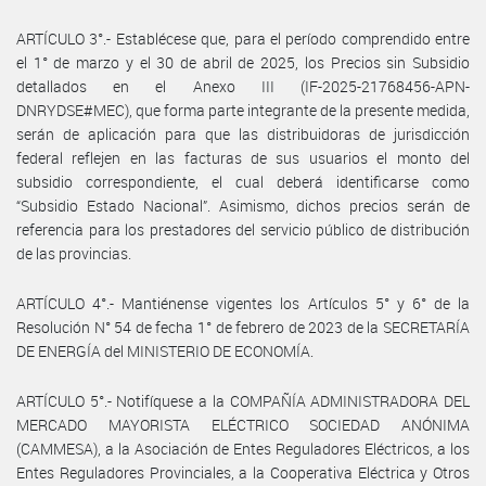
ARTÍCULO 3°.- Establécese que, para el período comprendido entre
el 1° de marzo y el 30 de abril de 2025, los Precios sin Subsidio
detallados en el Anexo III (IF-2025-21768456-APN-
DNRYDSE#MEC), que forma parte integrante de la presente medida,
serán de aplicación para que las distribuidoras de jurisdicción
federal reflejen en las facturas de sus usuarios el monto del
subsidio correspondiente, el cual deberá identificarse como
“Subsidio Estado Nacional”. Asimismo, dichos precios serán de
referencia para los prestadores del servicio público de distribución
de las provincias.
ARTÍCULO 4°.- Mantiénense vigentes los Artículos 5° y 6° de la
Resolución N° 54 de fecha 1° de febrero de 2023 de la SECRETARÍA
DE ENERGÍA del MINISTERIO DE ECONOMÍA.
ARTÍCULO 5°.- Notifíquese a la COMPAÑÍA ADMINISTRADORA DEL
MERCADO MAYORISTA ELÉCTRICO SOCIEDAD ANÓNIMA
(CAMMESA), a la Asociación de Entes Reguladores Eléctricos, a los
Entes Reguladores Provinciales, a la Cooperativa Eléctrica y Otros