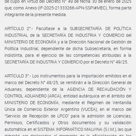
de cupo en virtud del Decreto N° 49 de fecha 30 de enero de 2025
que, como Anexo (IF-2025-21333266-APN-SSPI#MEC), forma parte
integrante de la presente medida.
ARTÍCULO 2°.- Facúltase a la SUBSECRETARÍA DE POLÍTICA
INDUSTRIAL de la SECRETARÍA DE INDUSTRIA Y COMERCIO del
MINISTERIO DE ECONOMÍA y a la Dirección Nacional de Gestión de
Política Industrial, dependiente de dicha Subsecretaría, en forma
indistinta, para el ejercicio de las competencias atribuidas a la
SECRETARÍA DE INDUSTRIA Y COMERCIO por el Decreto N° 49/25.
ARTÍCULO 3°.- Los instrumentos para la importación emitidos en el
marco del Decreto N° 49/25, se remitirán a la Dirección General de
Aduanas, dependiente de la AGENCIA DE RECAUDACIÓN Y
CONTROL ADUANERO (ARCA), entidad autárquica en el ámbito del
MINISTERIO DE ECONOMÍA, mediante el Régimen de Ventanilla
Única de Comercio Exterior Argentino (VUCEA), en el marco del
“Servicio de Recepción de LPCO” para la admisión de Licencias,
Permisos, Certificados y Otros documentos y su validación
automática en el SISTEMA INFORMÁTICO MALVINA (S.I.M.), las que
deberán ser declaradas al momento de la oficialización de las