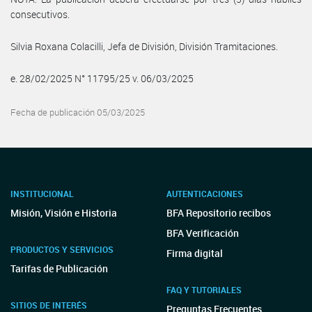
consecutivos.
Silvia Roxana Colacilli, Jefa de División, División Tramitaciones.
e. 28/02/2025 N° 11795/25 v. 06/03/2025
Fecha de publicación 05/03/2025
INSTITUCIONAL
AUTENTICACIONES
Misión, Visión e Historia
BFA Repositorio recibos
BFA Verificación
PRODUCTOS Y SERVICIOS
Firma digital
Tarifas de Publicación
FAQ Y TUTORIALES
SITIOS DE INTERÉS
Preguntas Frecuentes