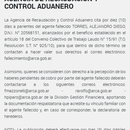
CONTROL ADUANERO
La Agencia de Recaudación y Control Aduanero cita por diez (10)
días a parientes del agente fallecido TORRES, ALEJANDRO DIEGO,
D.N.I. N° 20568151, alcanzados por el beneficio establecido en el
artículo 18 del Convenio Colectivo de Trabajo Laudo N° 15/91 (T.O.
Resolución S.T. N° 925/10), para que dentro de dicho término se
contacten a hacer valer sus derechos al correo electrónico:
fallecimiento@arca.gob.ar.
Asimismo, quienes se consideren con derecho a la percepción de los
haberes pendientes de cobro por parte del agente fallecido deberán
contactarse a los siguientes correos electrónicos:
fmazzonelli@arca.gob.ar - rarolfo@arca.gob.ar -
hpiparo@arca.gob.ar de la División Gestión Financiera, aportando
la documentación respaldatoria que acredite su vínculo familiar con
el agente fallecido y, en caso de corresponder, la declaratoria de
herederos.
NOTA: La publicación deberá efectuarse por tres (3) días hábiles