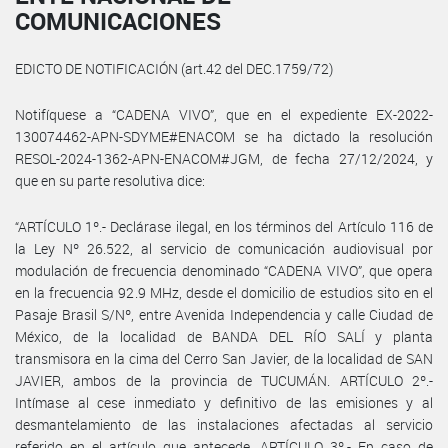
COMUNICACIONES
EDICTO DE NOTIFICACIÓN (art.42 del DEC.1759/72)
Notifíquese a “CADENA VIVO”, que en el expediente EX-2022-
130074462-APN-SDYME#ENACOM se ha dictado la resolución
RESOL-2024-1362-APN-ENACOM#JGM, de fecha 27/12/2024, y
que en su parte resolutiva dice:
“ARTÍCULO 1º.- Declárase ilegal, en los términos del Artículo 116 de
la Ley Nº 26.522, al servicio de comunicación audiovisual por
modulación de frecuencia denominado “CADENA VIVO”, que opera
en la frecuencia 92.9 MHz, desde el domicilio de estudios sito en el
Pasaje Brasil S/Nº, entre Avenida Independencia y calle Ciudad de
México, de la localidad de BANDA DEL RÍO SALÍ y planta
transmisora en la cima del Cerro San Javier, de la localidad de SAN
JAVIER, ambos de la provincia de TUCUMÁN. ARTÍCULO 2º.-
Intímase al cese inmediato y definitivo de las emisiones y al
desmantelamiento de las instalaciones afectadas al servicio
referido en el artículo que antecede. ARTÍCULO 3º.- En caso de