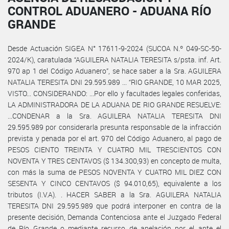
CONTROL ADUANERO - ADUANA RÍO
GRANDE
Desde Actuación SIGEA N° 17611-9-2024 (SUCOA N.º 049-SC-50-
2024/K), caratulada “AGUILERA NATALIA TERESITA s/psta. inf. Art.
970 ap 1 del Código Aduanero”, se hace saber a la Sra. AGUILERA
NATALIA TERESITA DNI 29.595.989 ... “RIO GRANDE, 10 MAR 2025,
VISTO... CONSIDERANDO: ...Por ello y facultades legales conferidas,
LA ADMINISTRADORA DE LA ADUANA DE RIO GRANDE RESUELVE:
...CONDENAR a la Sra. AGUILERA NATALIA TERESITA DNI
29.595.989 por considerarla presunta responsable de la infracción
prevista y penada por el art. 970 del Código Aduanero, al pago de
PESOS CIENTO TREINTA Y CUATRO MIL TRESCIENTOS CON
NOVENTA Y TRES CENTAVOS ($ 134.300,93) en concepto de multa,
con más la suma de PESOS NOVENTA Y CUATRO MIL DIEZ CON
SESENTA Y CINCO CENTAVOS ($ 94.010,65), equivalente a los
tributos (I.V.A). . HACER SABER a la Sra. AGUILERA NATALIA
TERESITA DNI 29.595.989 que podrá interponer en contra de la
presente decisión, Demanda Contenciosa ante el Juzgado Federal
de Río Grande o mediante recurso de apelación por el ante el