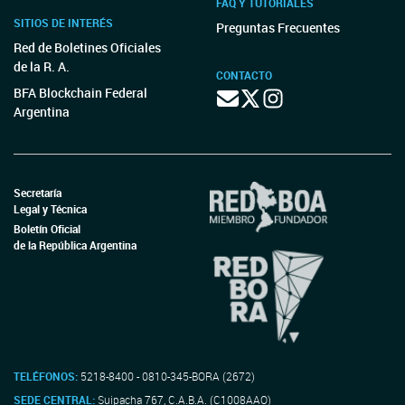
FAQ Y TUTORIALES
SITIOS DE INTERÉS
Preguntas Frecuentes
Red de Boletines Oficiales
de la R. A.
CONTACTO
BFA Blockchain Federal
Argentina
Secretaría
Legal y Técnica
Boletín Oficial
de la República Argentina
TELÉFONOS:
5218-8400 - 0810-345-BORA (2672)
SEDE CENTRAL:
Suipacha 767, C.A.B.A. (C1008AAO)