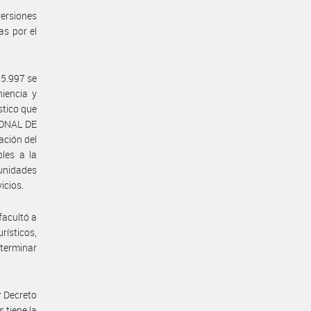
versiones
as por el
25.997 se
iencia y
stico que
CIONAL DE
ación del
les a la
 unidades
icios.
facultó a
rísticos,
eterminar
.
r Decreto
 tiene la