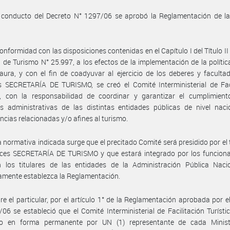
 conducto del Decreto N° 1297/06 se aprobó la Reglamentación de la 
onformidad con las disposiciones contenidas en el Capítulo I del Título II 
 de Turismo N° 25.997, a los efectos de la implementación de la polític
aura, y con el fin de coadyuvar al ejercicio de los deberes y faculta
s SECRETARÍA DE TURISMO, se creó el Comité Interministerial de Faci
ca, con la responsabilidad de coordinar y garantizar el cumplimient
s administrativas de las distintas entidades públicas de nivel naci
cias relacionadas y/o afines al turismo.
a normativa indicada surge que el precitado Comité será presidido por el t
nces SECRETARÍA DE TURISMO y que estará integrado por los funciona
n los titulares de las entidades de la Administración Pública Naci
amente establezca la Reglamentación.
re el particular, por el artículo 1° de la Reglamentación aprobada por e
06 se estableció que el Comité Interministerial de Facilitación Turísti
do en forma permanente por UN (1) representante de cada Minist