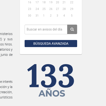
16
17
18
19
20
21
22
23
24
25
26
27
28
29
30
31
1
2
3
4
5
isterios
2) y sus
BÚSQUEDA AVANZADA
tos Nros.
atorios y
 junio de
e interés
ción y la
creación,
rísticos