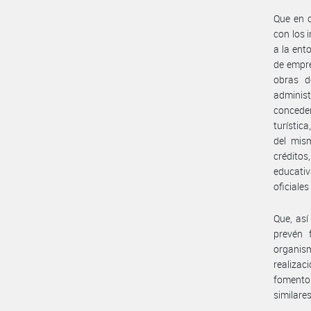
Que en c
con los i
a la ent
de empre
obras de
administ
conceder
turístic
del mism
crédito
educativ
oficiales
Que, así
prevén 
organis
realizac
fomento 
similares