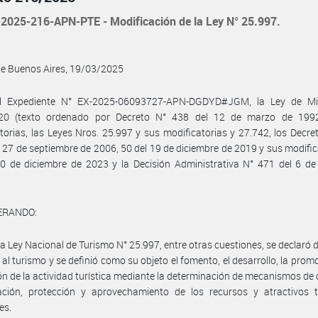
2025-216-APN-PTE - Modificación de la Ley N° 25.997.
de Buenos Aires, 19/03/2025
l Expediente N° EX-2025-06093727-APN-DGDYD#JGM, la Ley de Min
20 (texto ordenado por Decreto N° 438 del 12 de marzo de 199
torias, las Leyes Nros. 25.997 y sus modificatorias y 27.742, los Decre
 27 de septiembre de 2006, 50 del 19 de diciembre de 2019 y sus modific
0 de diciembre de 2023 y la Decisión Administrativa N° 471 del 6 de
ERANDO:
la Ley Nacional de Turismo N° 25.997, entre otras cuestiones, se declaró d
 al turismo y se definió como su objeto el fomento, el desarrollo, la promo
ón de la actividad turística mediante la determinación de mecanismos de 
ación, protección y aprovechamiento de los recursos y atractivos tu
es.