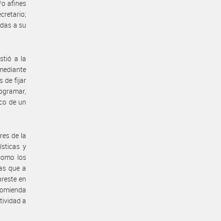
o afines
cretario;
adas a su
stió a la
mediante
 de fijar
rogramar,
rco de un
eres de la
ísticas y
como los
ras que a
 preste en
ncomienda
tividad a