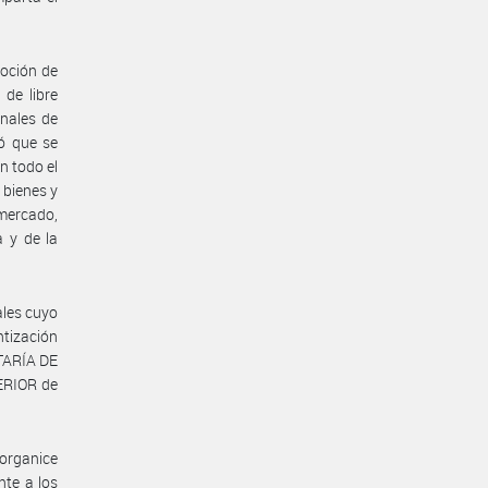
moción de
de libre
onales de
ló que se
n todo el
 bienes y
 mercado,
a y de la
ales cuyo
ntización
ETARÍA DE
ERIOR de
 organice
nte a los