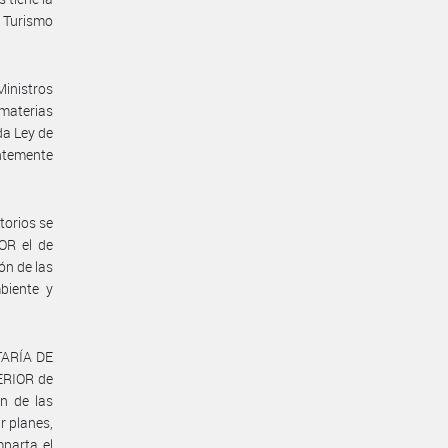
e Turismo
inistros
 materias
ada Ley de
ntemente
torios se
OR el de
ón de las
biente y
ETARÍA DE
ERIOR de
n de las
r planes,
mparta el