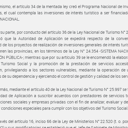
mismo, el artículo 34 de la mentada ley creó el Programa Nacional de In
as, el cual contempla las inversiones de interés turístico a ser financiad
 NACIONAL.
 su parte, por conducto del artículo 36 de la Ley Nacional de Turismo N° 
ió que la Autoridad de Aplicación se expedirá respecto de la conven
ad de los proyectos de realización de inversiones generales de interés turí
ieren las provincias, en los términos de la Ley N° 24.354 -SISTEMA NA
N PÚBLICA-; mientras que por su artículo 39 se le encomendó la elabor
Turismo Social y la promoción de la prestación de servicios accesib
n, privilegiando a los sectores vulnerables, mediante la operación de
s de su dependencia y ejerciendo el control de gestión y calidad de los serv
más, mediante el artículo 40 de la Ley Nacional de Turismo N° 25.997 se 
idad de Aplicación a suscribir acuerdos con prestadores de servicios tu
ciones sociales y empresas privadas con el fin de analizar, evaluar y d
y condiciones especiales para cumplir con los objetivos del Turismo Social
avés del artículo 16, inciso 66 de la Ley de Ministerios N° 22.520 (t. o. po
2) y sus modificatorias se estableció que el Jefe de Gabinete de Ministros