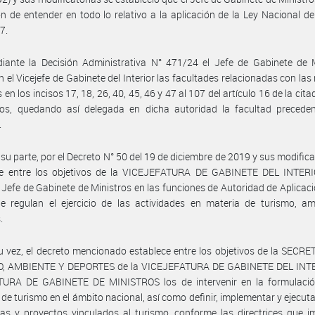
ón de entender en todo lo relativo a la aplicación de la Ley Nacional d
7.
iante la Decisión Administrativa N° 471/24 el Jefe de Gabinete de M
n el Vicejefe de Gabinete del Interior las facultades relacionadas con las
 en los incisos 17, 18, 26, 40, 45, 46 y 47 al 107 del artículo 16 de la cit
rios, quedando así delegada en dicha autoridad la facultad precede
.
 su parte, por el Decreto N° 50 del 19 de diciembre de 2019 y sus modifica
ce entre los objetivos de la VICEJEFATURA DE GABINETE DEL INTERI
al Jefe de Gabinete de Ministros en las funciones de Autoridad de Aplicaci
e regulan el ejercicio de las actividades en materia de turismo, am
.
u vez, el decreto mencionado establece entre los objetivos de la SECR
, AMBIENTE Y DEPORTES de la VICEJEFATURA DE GABINETE DEL INT
TURA DE GABINETE DE MINISTROS los de intervenir en la formulació
s de turismo en el ámbito nacional, así como definir, implementar y ejecuta
s y proyectos vinculados al turismo, conforme las directrices que i