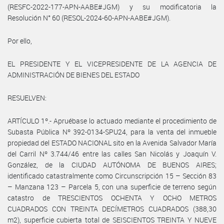
(RESFC-2022-177-APN-AABE#JGM) y su modificatoria la
Resolución N° 60 (RESOL-2024-60-APN-AABE#JGM).
Por ello,
EL PRESIDENTE Y EL VICEPRESIDENTE DE LA AGENCIA DE
ADMINISTRACIÓN DE BIENES DEL ESTADO
RESUELVEN:
ARTÍCULO 1º.- Apruébase lo actuado mediante el procedimiento de
Subasta Pública Nº 392-0134-SPU24, para la venta del inmueble
propiedad del ESTADO NACIONAL sito en la Avenida Salvador María
del Carril Nº 3.744/46 entre las calles San Nicolás y Joaquín V.
González, de la CIUDAD AUTÓNOMA DE BUENOS AIRES;
identificado catastralmente como Circunscripción 15 – Sección 83
– Manzana 123 – Parcela 5, con una superficie de terreno según
catastro de TRESCIENTOS OCHENTA Y OCHO METROS
CUADRADOS CON TREINTA DECÍMETROS CUADRADOS (388,30
m2), superficie cubierta total de SEISCIENTOS TREINTA Y NUEVE