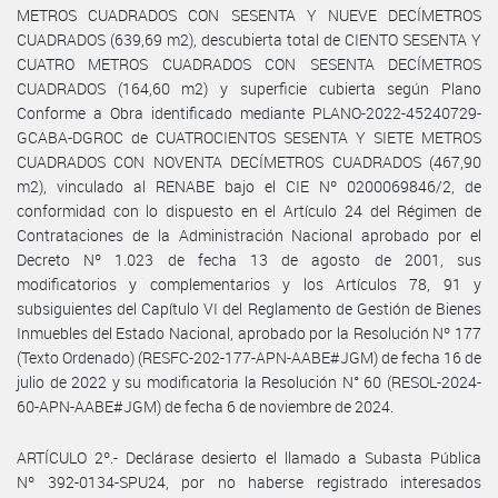
METROS CUADRADOS CON SESENTA Y NUEVE DECÍMETROS
CUADRADOS (639,69 m2), descubierta total de CIENTO SESENTA Y
CUATRO METROS CUADRADOS CON SESENTA DECÍMETROS
CUADRADOS (164,60 m2) y superficie cubierta según Plano
Conforme a Obra identificado mediante PLANO-2022-45240729-
GCABA-DGROC de CUATROCIENTOS SESENTA Y SIETE METROS
CUADRADOS CON NOVENTA DECÍMETROS CUADRADOS (467,90
m2), vinculado al RENABE bajo el CIE Nº 0200069846/2, de
conformidad con lo dispuesto en el Artículo 24 del Régimen de
Contrataciones de la Administración Nacional aprobado por el
Decreto Nº 1.023 de fecha 13 de agosto de 2001, sus
modificatorios y complementarios y los Artículos 78, 91 y
subsiguientes del Capítulo VI del Reglamento de Gestión de Bienes
Inmuebles del Estado Nacional, aprobado por la Resolución Nº 177
(Texto Ordenado) (RESFC-202-177-APN-AABE#JGM) de fecha 16 de
julio de 2022 y su modificatoria la Resolución N° 60 (RESOL-2024-
60-APN-AABE#JGM) de fecha 6 de noviembre de 2024.
ARTÍCULO 2º.- Declárase desierto el llamado a Subasta Pública
Nº 392-0134-SPU24, por no haberse registrado interesados