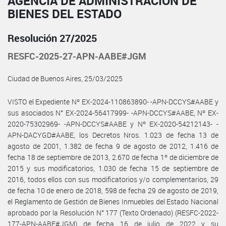
AGENCIA DE ADMINISTRACIÓN DE
BIENES DEL ESTADO
Resolución 27/2025
RESFC-2025-27-APN-AABE#JGM
Ciudad de Buenos Aires, 25/03/2025
VISTO el Expediente Nº EX-2024-110863890- -APN-DCCYS#AABE y
sus asociados N° EX-2024-56417999- -APN-DCCYS#AABE, Nº EX-
2020-75302969- -APN-DCCYS#AABE y Nº EX-2020-54212143- -
APN-DACYGD#AABE, los Decretos Nros. 1.023 de fecha 13 de
agosto de 2001, 1.382 de fecha 9 de agosto de 2012, 1.416 de
fecha 18 de septiembre de 2013, 2.670 de fecha 1º de diciembre de
2015 y sus modificatorios, 1.030 de fecha 15 de septiembre de
2016, todos ellos con sus modificatorios y/o complementarios, 29
de fecha 10 de enero de 2018, 598 de fecha 29 de agosto de 2019,
el Reglamento de Gestión de Bienes Inmuebles del Estado Nacional
aprobado por la Resolución N° 177 (Texto Ordenado) (RESFC-2022-
177-APN-AABE#JGM) de fecha 16 de julio de 2022 y su