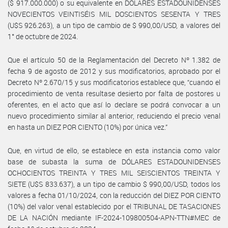
($ 917.000.000) o su equivalente en DÓLARES ESTADOUNIDENSES
NOVECIENTOS VEINTISÉIS MIL DOSCIENTOS SESENTA Y TRES
(U$S 926.263), a un tipo de cambio de $ 990,00/USD, a valores del
1° de octubre de 2024.
Que el artículo 50 de la Reglamentación del Decreto Nº 1.382 de
fecha 9 de agosto de 2012 y sus modificatorios, aprobado por el
Decreto Nº 2.670/15 y sus modificatorios establece que, “cuando el
procedimiento de venta resultase desierto por falta de postores u
oferentes, en el acto que así lo declare se podrá convocar a un
nuevo procedimiento similar al anterior, reduciendo el precio venal
en hasta un DIEZ POR CIENTO (10%) por única vez.”
Que, en virtud de ello, se establece en esta instancia como valor
base de subasta la suma de DÓLARES ESTADOUNIDENSES
OCHOCIENTOS TREINTA Y TRES MIL SEISCIENTOS TREINTA Y
SIETE (U$S 833.637), a un tipo de cambio $ 990,00/USD, todos los
valores a fecha 01/10/2024, con la reducción del DIEZ POR CIENTO
(10%) del valor venal establecido por el TRIBUNAL DE TASACIONES
DE LA NACIÓN mediante IF-2024-109800504-APN-TTN#MEC de