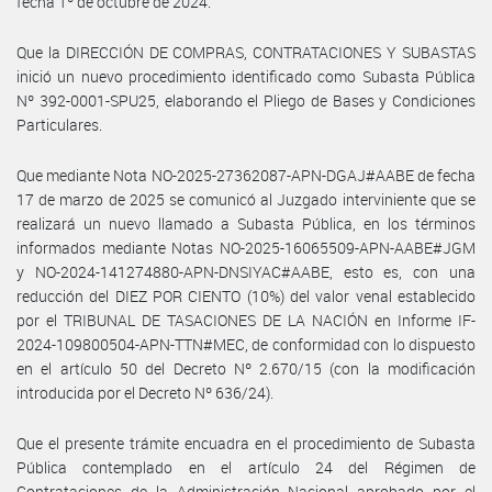
fecha 1º de octubre de 2024.
Que la DIRECCIÓN DE COMPRAS, CONTRATACIONES Y SUBASTAS
inició un nuevo procedimiento identificado como Subasta Pública
Nº 392-0001-SPU25, elaborando el Pliego de Bases y Condiciones
Particulares.
Que mediante Nota NO-2025-27362087-APN-DGAJ#AABE de fecha
17 de marzo de 2025 se comunicó al Juzgado interviniente que se
realizará un nuevo llamado a Subasta Pública, en los términos
informados mediante Notas NO-2025-16065509-APN-AABE#JGM
y NO-2024-141274880-APN-DNSIYAC#AABE, esto es, con una
reducción del DIEZ POR CIENTO (10%) del valor venal establecido
por el TRIBUNAL DE TASACIONES DE LA NACIÓN en Informe IF-
2024-109800504-APN-TTN#MEC, de conformidad con lo dispuesto
en el artículo 50 del Decreto Nº 2.670/15 (con la modificación
introducida por el Decreto Nº 636/24).
Que el presente trámite encuadra en el procedimiento de Subasta
Pública contemplado en el artículo 24 del Régimen de
Contrataciones de la Administración Nacional aprobado por el