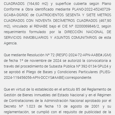
CUADRADOS (164,60 m2) y superficie cubierta según Plano
Conforme a Obra identificado mediante PLANO-2022-45240729-
GCABA-DGROC de CUATROCIENTOS SESENTA Y SIETE METROS
CUADRADOS CON NOVENTA DECÍMETROS CUADRADOS (467,90
m2), vinculado al RENABE bajo el CIE Nº 0200069846/2, según
requerimiento formulado por la DIRECCIÓN NACIONAL DE
SERVICIOS INMOBILIARIOS Y ASUNTOS COMUNITARIOS de esta
Agencia.
Que mediante Resolución Nº 72 (RESFC-2024-72-APN-AABE#JGM)
de fecha 1º de noviembre de 2024 se autorizó la convocatoria a
través del procedimiento de Subasta Pública Nº 392-0134-SPU24 y
se aprobó el Pliego de Bases y Condiciones Particulares (PLIEG-
2024-119456056-APN-DCCYS#AABE) correspondiente.
Que en virtud de lo establecido en el artículo 85 del Reglamento de
Gestión de Bienes Inmuebles del Estado Nacional y en el Régimen
de Contrataciones de la Administración Nacional aprobado por el
Decreto Nº 1.023 de fecha 13 de agosto de 2001 y su
reglamentación, se cumplió con el requisito de publicidad de la