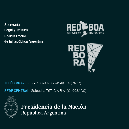
Secretaría
Legal y Técnica
Boletín Oficial
de la República Argentina
TELÉFONOS:
5218-8400 - 0810-345-BORA (2672)
SEDE CENTRAL:
Suipacha 767, C.A.B.A. (C1008AAO)