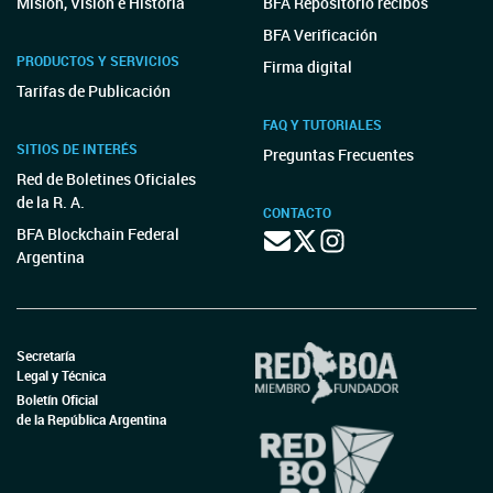
Misión, Visión e Historia
BFA Repositorio recibos
BFA Verificación
PRODUCTOS Y SERVICIOS
Firma digital
Tarifas de Publicación
FAQ Y TUTORIALES
SITIOS DE INTERÉS
Preguntas Frecuentes
Red de Boletines Oficiales
de la R. A.
CONTACTO
BFA Blockchain Federal
Argentina
Secretaría
Legal y Técnica
Boletín Oficial
de la República Argentina