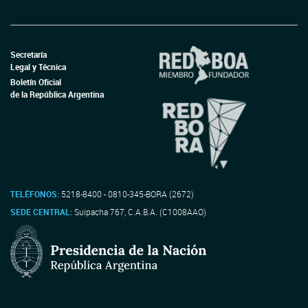
Secretaría
Legal y Técnica
Boletín Oficial
de la República Argentina
TELÉFONOS:
5218-8400 - 0810-345-BORA (2672)
SEDE CENTRAL:
Suipacha 767, C.A.B.A. (C1008AAO)