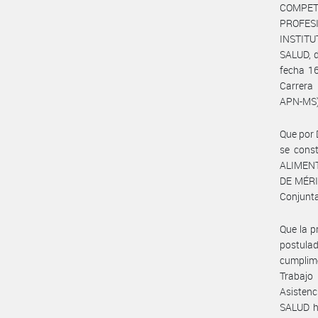
COMPET
PROFES
INSTIT
SALUD, d
fecha 16
Carrera
APN-MS),
Que por
se cons
ALIMEN
DE MÉRITO
Conjunta
Que la p
postula
cumplime
Trabajo
Asistenc
SALUD h