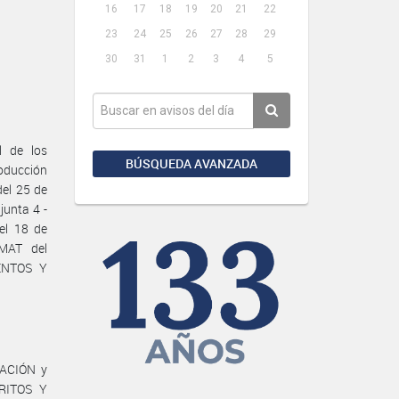
16
17
18
19
20
21
22
23
24
25
26
27
28
29
30
31
1
2
3
4
5
l de los
BÚSQUEDA AVANZADA
roducción
el 25 de
junta 4 -
el 18 de
MAT del
ENTOS Y
ZACIÓN y
RITOS Y