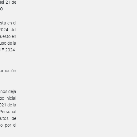
el 21 de
O.
sta en el
024 del
uesto en
uso de la
IF-2024-
promoción
nos deja
o inicial
021 de la
Personal
tutos de
o por el