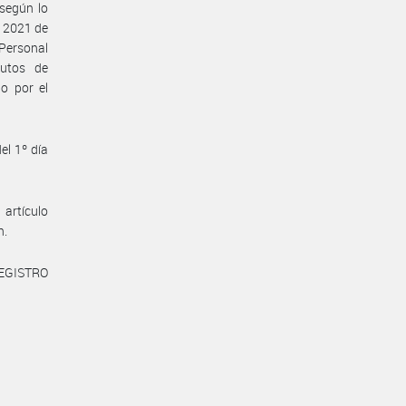
según lo
e 2021 de
Personal
tutos de
o por el
el 1º día
artículo
n.
REGISTRO