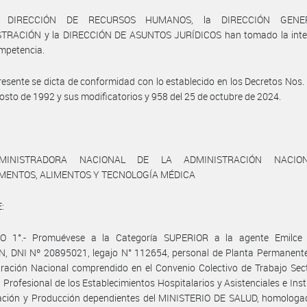
a DIRECCIÓN DE RECURSOS HUMANOS, la DIRECCIÓN GENE
TRACIÓN y la DIRECCIÓN DE ASUNTOS JURÍDICOS han tomado la inte
mpetencia.
resente se dicta de conformidad con lo establecido en los Decretos Nos.
osto de 1992 y sus modificatorios y 958 del 25 de octubre de 2024.
MINISTRADORA NACIONAL DE LA ADMINISTRACIÓN NACIO
MENTOS, ALIMENTOS Y TECNOLOGÍA MÉDICA
:
O 1°.- Promuévese a la Categoría SUPERIOR a la agente Emilce 
N, DNI Nº 20895021, legajo N° 112654, personal de Planta Permanente
ración Nacional comprendido en el Convenio Colectivo de Trabajo Sect
 Profesional de los Establecimientos Hospitalarios y Asistenciales e Inst
gación y Producción dependientes del MINISTERIO DE SALUD, homologad