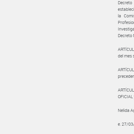
Decreto
establec
la Comi
Profesi
Investi
Decreto 
ARTÍCULO
del mes 
ARTÍCUL
preceden
ARTÍCUL
OFICIAL 
Nelida A
e. 27/0