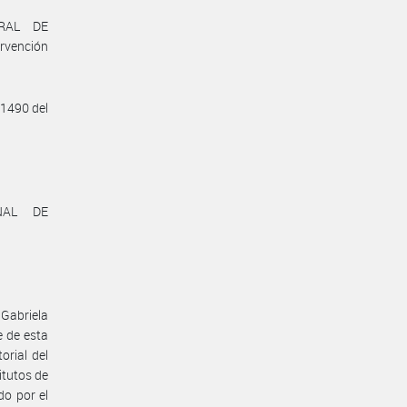
RAL DE
rvención
 1490 del
NAL DE
Gabriela
 de esta
orial del
itutos de
o por el