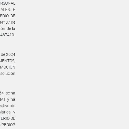
ERSONAL
IALES E
ERIO DE
 Nº 37 de
ón de la
3467419-
 de 2024
AMENTOS,
OMOCIÓN
Resolución
54, se ha
MAT y ha
ectivo de
larios y
STERIO DE
SUPERIOR