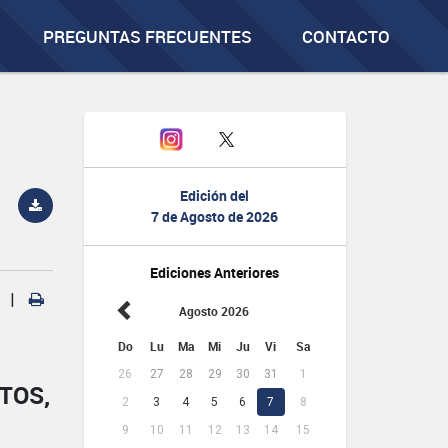
PREGUNTAS FRECUENTES
CONTACTO
Edición del
7 de Agosto de 2026
Ediciones Anteriores
|
Agosto 2026
Do
Lu
Ma
Mi
Ju
Vi
Sa
26
27
28
29
30
31
1
TOS,
2
3
4
5
6
7
8
9
10
11
12
13
14
15