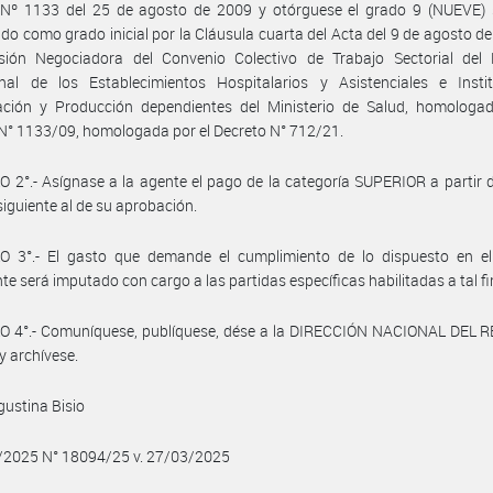
 Nº 1133 del 25 de agosto de 2009 y otórguese el grado 9 (NUEVE) 
ido como grado inicial por la Cláusula cuarta del Acta del 9 de agosto d
sión Negociadora del Convenio Colectivo de Trabajo Sectorial del 
onal de los Establecimientos Hospitalarios y Asistenciales e Insti
gación y Producción dependientes del Ministerio de Salud, homologad
N° 1133/09, homologada por el Decreto N° 712/21.
 2°.- Asígnase a la agente el pago de la categoría SUPERIOR a partir d
siguiente al de su aprobación.
O 3°.- El gasto que demande el cumplimiento de lo dispuesto en el 
te será imputado con cargo a las partidas específicas habilitadas a tal fi
O 4°.- Comuníquese, publíquese, dése a la DIRECCIÓN NACIONAL DEL 
y archívese.
gustina Bisio
3/2025 N° 18094/25 v. 27/03/2025