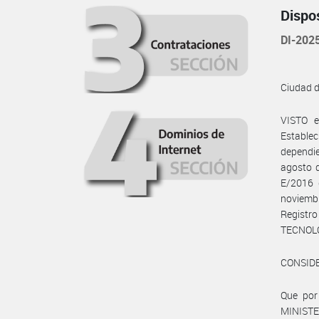
Dispo
DI-20
Ciudad 
VISTO e
Establec
dependi
agosto d
E/2016 
noviem
Regist
TECNOLO
CONSID
Que por
MINIST