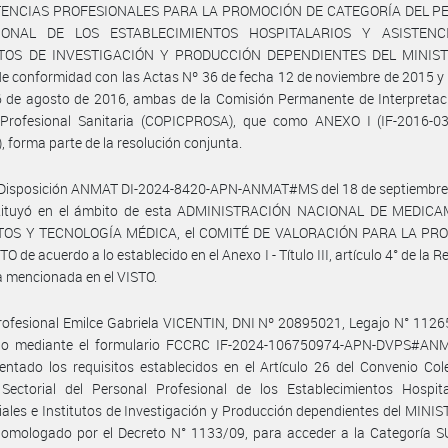
ENCIAS PROFESIONALES PARA LA PROMOCIÓN DE CATEGORÍA DEL P
IONAL DE LOS ESTABLECIMIENTOS HOSPITALARIOS Y ASISTENC
UTOS DE INVESTIGACIÓN Y PRODUCCIÓN DEPENDIENTES DEL MINIST
e conformidad con las Actas Nº 36 de fecha 12 de noviembre de 2015 y
 de agosto de 2016, ambas de la Comisión Permanente de Interpretaci
 Profesional Sanitaria (COPICPROSA), que como ANEXO I (IF-2016-0
 forma parte de la resolución conjunta.
 Disposición ANMAT DI-2024-8420-APN-ANMAT#MS del 18 de septiembre
tituyó en el ámbito de esta ADMINISTRACIÓN NACIONAL DE MEDIC
TOS Y TECNOLOGÍA MÉDICA, el COMITÉ DE VALORACIÓN PARA LA PR
 de acuerdo a lo establecido en el Anexo I - Título III, artículo 4° de la 
 mencionada en el VISTO.
rofesional Emilce Gabriela VICENTIN, DNI Nº 20895021, Legajo N° 1126
do mediante el formulario FCCRC IF-2024-106750974-APN-DVPS#AN
ntado los requisitos establecidos en el Artículo 26 del Convenio Col
 Sectorial del Personal Profesional de los Establecimientos Hospita
iales e Institutos de Investigación y Producción dependientes del MINI
omologado por el Decreto N° 1133/09, para acceder a la Categoría 