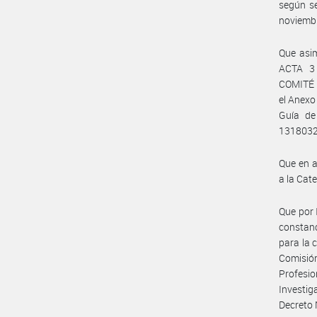
según s
noviemb
Que asim
ACTA 3
COMITÉ 
el Anexo
Guía de
1318032
Que en a
a la Cat
Que por
constanc
para la 
Comisió
Profesi
Investi
Decreto 