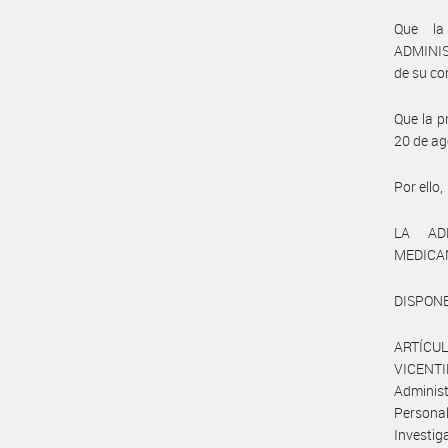
Que l
ADMINIS
de su co
Que la p
20 de ag
Por ello,
LA AD
MEDICA
DISPONE
ARTÍCUL
VICENTI
Administ
Personal
Investi