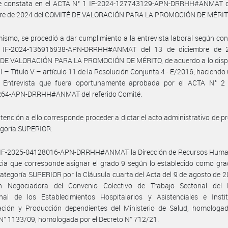
e constata en el ACTA N° 1 IF-2024-127743129-APN-DRRHH#ANMAT d
re de 2024 del COMITÉ DE VALORACIÓN PARA LA PROMOCIÓN DE MÉRIT
ismo, se procedió a dar cumplimiento a la entrevista laboral según con
 IF-2024-136916938-APN-DRRHH#ANMAT del 13 de diciembre de 2
DE VALORACIÓN PARA LA PROMOCIÓN DE MÉRITO, de acuerdo a lo disp
 I – Título V – artículo 11 de la Resolución Conjunta 4 - E/2016, haciendo 
 Entrevista que fuera oportunamente aprobada por el ACTA N° 2 
64-APN-DRRHH#ANMAT del referido Comité.
tención a ello corresponde proceder a dictar el acto administrativo de 
egoría SUPERIOR.
 IF-2025-04128016-APN-DRRHH#ANMAT la Dirección de Recursos Huma
ia que corresponde asignar el grado 9 según lo establecido como grad
categoría SUPERIOR por la Cláusula cuarta del Acta del 9 de agosto de 2
n Negociadora del Convenio Colectivo de Trabajo Sectorial del 
onal de los Establecimientos Hospitalarios y Asistenciales e Insti
gación y Producción dependientes del Ministerio de Salud, homologad
N° 1133/09, homologada por el Decreto N° 712/21.