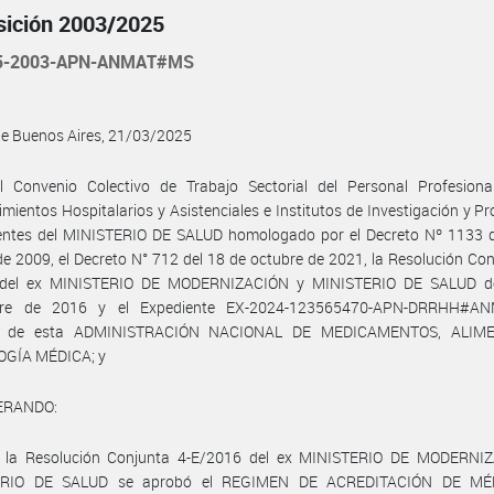
sición 2003/2025
25-2003-APN-ANMAT#MS
de Buenos Aires, 21/03/2025
l Convenio Colectivo de Trabajo Sectorial del Personal Profesiona
imientos Hospitalarios y Asistenciales e Institutos de Investigación y P
entes del MINISTERIO DE SALUD homologado por el Decreto Nº 1133 d
e 2009, el Decreto N° 712 del 18 de octubre de 2021, la Resolución Con
del ex MINISTERIO DE MODERNIZACIÓN y MINISTERIO DE SALUD d
bre de 2016 y el Expediente EX-2024-123565470-APN-DRRHH#AN
ro de esta ADMINISTRACIÓN NACIONAL DE MEDICAMENTOS, ALIM
GÍA MÉDICA; y
ERANDO:
 la Resolución Conjunta 4-E/2016 del ex MINISTERIO DE MODERNI
ERIO DE SALUD se aprobó el REGIMEN DE ACREDITACIÓN DE MÉ