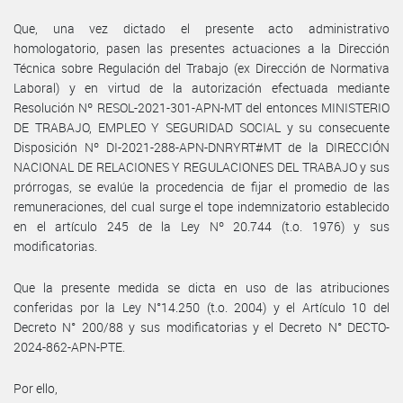
Que, una vez dictado el presente acto administrativo
homologatorio, pasen las presentes actuaciones a la Dirección
Técnica sobre Regulación del Trabajo (ex Dirección de Normativa
Laboral) y en virtud de la autorización efectuada mediante
Resolución Nº RESOL-2021-301-APN-MT del entonces MINISTERIO
DE TRABAJO, EMPLEO Y SEGURIDAD SOCIAL y su consecuente
Disposición Nº DI-2021-288-APN-DNRYRT#MT de la DIRECCIÓN
NACIONAL DE RELACIONES Y REGULACIONES DEL TRABAJO y sus
prórrogas, se evalúe la procedencia de fijar el promedio de las
remuneraciones, del cual surge el tope indemnizatorio establecido
en el artículo 245 de la Ley Nº 20.744 (t.o. 1976) y sus
modificatorias.
Que la presente medida se dicta en uso de las atribuciones
conferidas por la Ley N°14.250 (t.o. 2004) y el Artículo 10 del
Decreto N° 200/88 y sus modificatorias y el Decreto N° DECTO-
2024-862-APN-PTE.
Por ello,