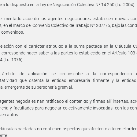
 a lo dispuesto en la Ley de Negociación Colectiva Nº 14.250 (t.o. 2004).
el mentado acuerdo los agentes negociadores establecen nuevas con
es, en el marco del Convenio Colectivo de Trabajo Nº 207/75, bajo las cond
 convenidos.
elación con el carácter atribuido a la suma pactada en la Cláusula C
 corresponde hacer saber a las partes lo establecido en el Artículo 103 
 (t.o. 1976).
ámbito de aplicación se circunscribe a la correspondencia 
ntatividad que ostenta la entidad empresaria firmante y la entidad 
ia, emergente de su personería gremial.
agentes negociales han ratificado el contenido y firmas allí insertas, ac
nería y facultades para negociar colectivamente invocadas, con las co
 en autos.
cláusulas pactadas no contienen aspectos que afecten o alteren el ord
ente.