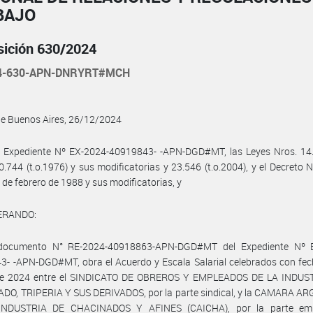
BAJO
sición 630/2024
24-630-APN-DNRYRT#MCH
de Buenos Aires, 26/12/2024
l Expediente Nº EX-2024-40919843- -APN-DGD#MT, las Leyes Nros. 14.2
0.744 (t.o.1976) y sus modificatorias y 23.546 (t.o.2004), y el Decreto 
 de febrero de 1988 y sus modificatorias, y
ERANDO:
documento N° RE-2024-40918863-APN-DGD#MT del Expediente Nº 
- -APN-DGD#MT, obra el Acuerdo y Escala Salarial celebrados con fec
e 2024 entre el SINDICATO DE OBREROS Y EMPLEADOS DE LA INDUS
DO, TRIPERIA Y SUS DERIVADOS, por la parte sindical, y la CAMARA A
NDUSTRIA DE CHACINADOS Y AFINES (CAICHA), por la parte emp