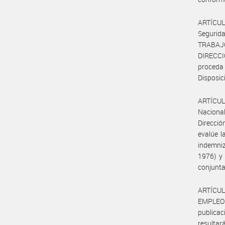
ARTÍCUL
Segurid
TRABAJO
DIRECC
proceda
Disposic
ARTÍCULO
Nacional
Direcció
evalúe l
indemniz
1976) y 
conjunta
ARTÍCUL
EMPLEO
publica
resultar