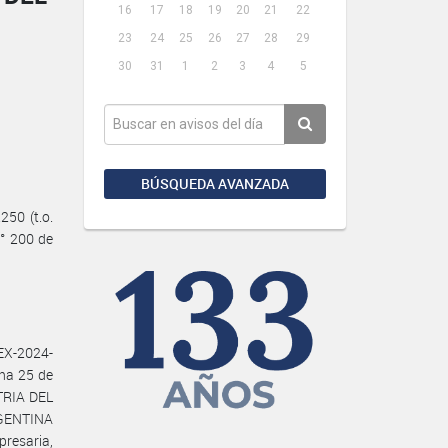
16
17
18
19
20
21
22
23
24
25
26
27
28
29
30
31
1
2
3
4
5
BÚSQUEDA AVANZADA
50 (t.o.
N° 200 de
EX-2024-
ha 25 de
TRIA DEL
RGENTINA
resaria,