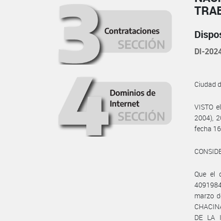
TRA
Dispo
DI-20
Ciudad 
VISTO e
2004), 2
fecha 16
CONSID
Que el 
40919843
marzo d
CHACINA
DE LA I