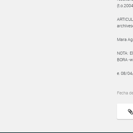
(t.o.2004
ARTICULO
archíves
Mara Ag
NOTA: El
BORA -ww
e. 08/0
Fecha d