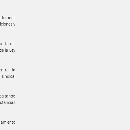
diciones
iciones y
uarta del
de la Ley
entre la
sindical
reditando
nstancias
enamiento