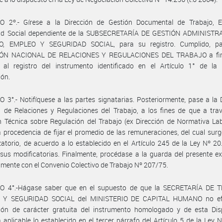
O 2º.- Gírese a la Dirección de Gestión Documental de Trabajo, 
ad Social dependiente de la SUBSECRETARÍA DE GESTIÓN ADMINISTR
, EMPLEO Y SEGURIDAD SOCIAL, para su registro. Cumplido, p
IÓN NACIONAL DE RELACIONES Y REGULACIONES DEL TRABAJO a fin
 al registro del instrumento identificado en el Artículo 1° de la 
ión.
 3°.- Notifíquese a las partes signatarias. Posteriormente, pase a la 
 de Relaciones y Regulaciones del Trabajo, a los fines de que a tra
n Técnica sobre Regulación del Trabajo (ex Dirección de Normativa Lab
a procedencia de fijar el promedio de las remuneraciones, del cual surg
atorio, de acuerdo a lo establecido en el Artículo 245 de la Ley Nº 20.
sus modificatorias. Finalmente, procédase a la guarda del presente e
mente con el Convenio Colectivo de Trabajo Nº 207/75.
O 4°.-Hágase saber que en el supuesto de que la SECRETARÍA DE 
 Y SEGURIDAD SOCIAL del MINISTERIO DE CAPITAL HUMANO no efe
ción de carácter gratuita del instrumento homologado y de esta Disp
á aplicable lo establecido en el tercer párrafo del Artículo 5 de la Ley 