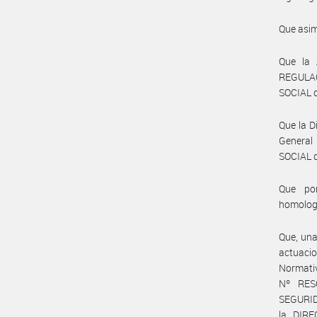
Que asim
Que la
REGULA
SOCIAL d
Que la D
General
SOCIAL d
Que por
homolog
Que, una
actuaci
Normati
Nº RES
SEGURID
la DIR