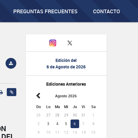
PREGUNTAS FRECUENTES
CONTACTO
Edición del
6 de Agosto de 2026
Ediciones Anteriores
Agosto 2026
Do
Lu
Ma
Mi
Ju
Vi
Sa
26
27
28
29
30
31
1
2
3
4
5
6
7
8
ÓN
9
10
11
12
13
14
15
 DEL