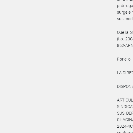
prórroga
surge el
sus modi
Que la p
(t.o. 20
862-APN
Por ello,
LA DIRE
DISPONE
ARTICUL
SINDICA
SUS DER
CHACINAD
2024-40
conforme