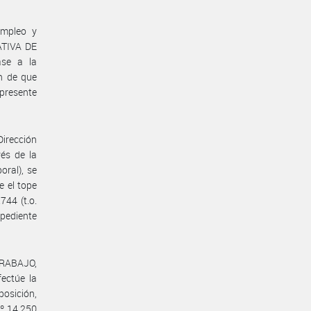
Empleo y
ATIVA DE
ase a la
 de que
presente
Dirección
vés de la
oral), se
e el tope
744 (t.o.
xpediente
TRABAJO,
ctúe la
osición,
Nº 14.250