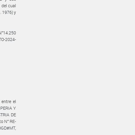
 del cual
. 1976) y
 N°14.250
CTO-2024-
entre el
IPERIA Y
STRIA DE
to N° RE-
-DGD#MT,