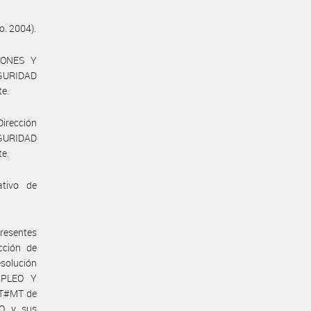
o. 2004).
IONES Y
GURIDAD
te.
Dirección
EGURIDAD
te.
ativo de
presentes
cción de
solución
MPLEO Y
RT#MT de
O y sus