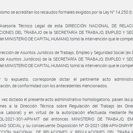
ismo se acreditan los recaudos formales exigidos por la Ley N° 14.250 (t.
 Asesoría Técnico Legal de esta DIRECCIÓN NACIONAL DE RELAC
CIONES DEL TRABAJO de la SECRETARÍA DE TRABAJO, EMPLEO Y SE
el MINISTERIO DE CAPITAL HUMANO, tomó la intervención que le compe
irección de Asuntos Jurídicos de Trabajo, Empleo y Seguridad Social (ex 
 de Asuntos Jurídicos) de la SECRETARÍA DE TRABAJO, EMPLEO Y S
el MINISTERIO DE CAPITAL HUMANO, tomó la intervención que le compe
 lo expuesto, corresponde dictar el pertinente acto administr
ación, de conformidad con los antecedentes mencionados.
 vez dictado el presente acto administrativo homologatorio, pasen las 
ones a la Dirección Técnica sobre Regulación del Trabajo (ex Dire
va Laboral) y en virtud de la autorización efectuada mediante Re
OL-2021-301-APN-MT del entonces MINISTERIO DE TRABAJO, E
AD SOCIAL y su consecuente Disposición Nº DI-2021-288-APN-DNRY
ECCIÓN NACIONAL DE RELACIONES Y REGULACIONES DEL TRABAJ