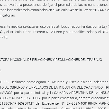
s, se evalúe la procedencia de fijar el promedio de las remuneraciones,
 tope indemnizatorio establecido en el Artículo 245 de la Ley Nº 20.744 (t.o
ficatorias.
resente medida se dicta en uso de las atribuciones conferidas por la Ley
04) y el Artículo 10 del Decreto N° 200/88 y sus modificatorias y el DE
-PTE.
CTORA NACIONAL DE RELACIONES Y REGULACIONES DEL TRABAJO
:
O 1º.- Declárese homologado el Acuerdo y Escala Salarial celebrado 
TO DE OBREROS Y EMPLEADOS DE LA INDUSTRIA DEL CHACINADO, TR
IVADOS, por la parte sindical, y la CAMARA ARGENTINA DE LA INDU
OS Y AFINES - C.A.I.CH.A, por la parte empresaria, obrante el documen
918863-APN-DGD#MT del Expediente Nº EX-2024-40919843- -APN
 a lo dispuesto en la Ley de Negociación Colectiva Nº 14.250 (t.o 2004).