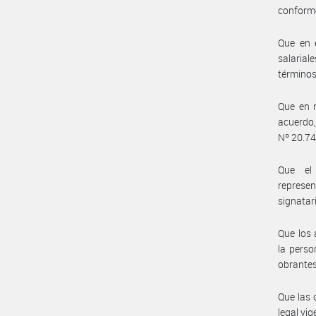
conforme
Que en 
salarial
términos
Que en r
acuerdo,
Nº 20.744
Que el 
represe
signatar
Que los 
la perso
obrantes
Que las 
legal vig