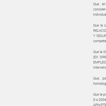
Que, en
conside
individu
Que la 
RELACIO
Y SEGUR
compete
Que la 
(EX DI
EMPLEO
interven
Que, po
homolog
Que la p
(t.o.200
APN-PTE 