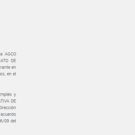
esa AGCO
CATO DE
rante en
s, en el
Empleo y
ATIVA DE
irección
l acuerdo
06/09 del