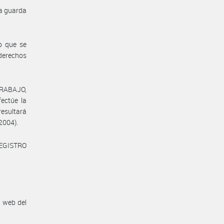
la guarda
o que se
 derechos
TRABAJO,
ctúe la
resultará
 2004).
REGISTRO
n web del