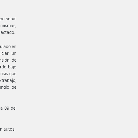
personal
s mismas,
 pactado.
gulado en
iciar un
nsión de
erdo bajo
risis que
 trabajo,
endio de
na 09 del
en autos.