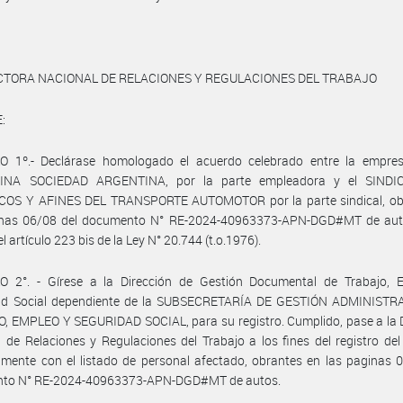
CTORA NACIONAL DE RELACIONES Y REGULACIONES DEL TRABAJO
:
O 1º.- Declárase homologado el acuerdo celebrado entre la empr
INA SOCIEDAD ARGENTINA, por la parte empleadora y el SINDI
OS Y AFINES DEL TRANSPORTE AUTOMOTOR por la parte sindical, ob
inas 06/08 del documento N° RE-2024-40963373-APN-DGD#MT de auto
 artículo 223 bis de la Ley N° 20.744 (t.o.1976).
O 2°. - Gírese a la Dirección de Gestión Documental de Trabajo, 
ad Social dependiente de la SUBSECRETARÍA DE GESTIÓN ADMINISTR
 EMPLEO Y SEGURIDAD SOCIAL, para su registro. Cumplido, pase a la D
 de Relaciones y Regulaciones del Trabajo a los fines del registro de
mente con el listado de personal afectado, obrantes en las paginas 
to N° RE-2024-40963373-APN-DGD#MT de autos.