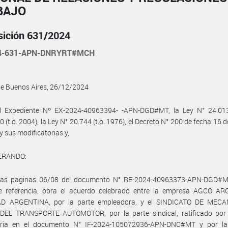
BAJO
sición 631/2024
24-631-APN-DNRYRT#MCH
de Buenos Aires, 26/12/2024
l Expediente Nº EX-2024-40963394- -APN-DGD#MT, la Ley N° 24.013
0 (t.o. 2004), la Ley N° 20.744 (t.o. 1976), el Decreto N° 200 de fecha 16 d
y sus modificatorias y,
ERANDO:
las paginas 06/08 del documento N° RE-2024-40963373-APN-DGD#M
e referencia, obra el acuerdo celebrado entre la empresa AGCO A
D ARGENTINA, por la parte empleadora, y el SINDICATO DE MEC
DEL TRANSPORTE AUTOMOTOR, por la parte sindical, ratificado por 
ria en el documento N° IF-2024-105072936-APN-DNC#MT y por la