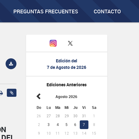
PREGUNTAS FRECUENTES
CONTACTO
Edición del
7 de Agosto de 2026
Ediciones Anteriores
Agosto 2026
Do
Lu
Ma
Mi
Ju
Vi
Sa
26
27
28
29
30
31
1
2
3
4
5
6
7
8
ÓN
9
10
11
12
13
14
15
 DEL