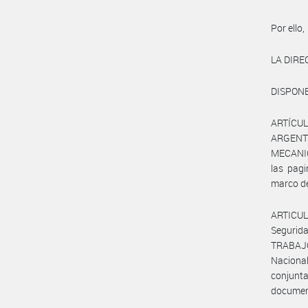
Por ello,
LA DIRE
DISPONE
ARTÍCUL
ARGENT
MECANIC
las pag
marco del
ARTICUL
Segurid
TRABAJO,
Nacional
conjunta
documen