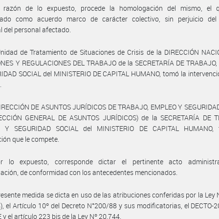
 razón de lo expuesto, procede la homologación del mismo, el 
rado como acuerdo marco de carácter colectivo, sin perjuicio del
al del personal afectado.
Unidad de Tratamiento de Situaciones de Crisis de la DIRECCIÓN NAC
NES Y REGULACIONES DEL TRABAJO de la SECRETARÍA DE TRABAJO
IDAD SOCIAL del MINISTERIO DE CAPITAL HUMANO, tomó la intervenció
.
DIRECCIÓN DE ASUNTOS JURÍDICOS DE TRABAJO, EMPLEO Y SEGURIDA
RECCIÓN GENERAL DE ASUNTOS JURÍDICOS) de la SECRETARÍA DE T
 Y SEGURIDAD SOCIAL del MINISTERIO DE CAPITAL HUMANO, 
ción que le compete.
r lo expuesto, corresponde dictar el pertinente acto administr
ación, de conformidad con los antecedentes mencionados.
resente medida se dicta en uso de las atribuciones conferidas por la Ley
4), el Artículo 10º del Decreto N°200/88 y sus modificatorias, el DECTO-
y el artículo 223 bis de la Ley Nº 20.744.