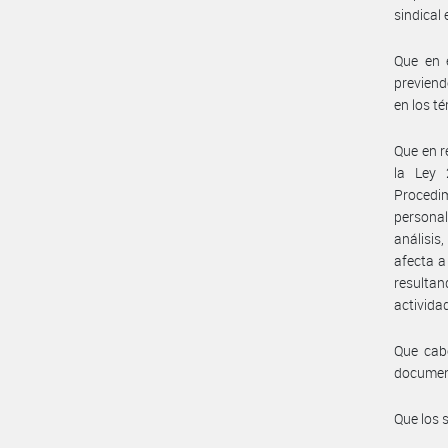
sindica
Que en e
previend
en los t
Que en r
la Ley 
Procedi
personal
análisis
afecta a
resulta
activida
Que cabe
documen
Que los 