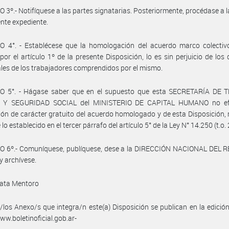
 3º.- Notifíquese a las partes signatarias. Posteriormente, procédase a 
ente expediente.
O 4°. - Establécese que la homologación del acuerdo marco colectiv
por el artículo 1º de la presente Disposición, lo es sin perjuicio de los
ales de los trabajadores comprendidos por el mismo.
O 5°. - Hágase saber que en el supuesto que esta SECRETARÍA DE 
 Y SEGURIDAD SOCIAL del MINISTERIO DE CAPITAL HUMANO no efe
ión de carácter gratuito del acuerdo homologado y de esta Disposición, 
 lo establecido en el tercer párrafo del artículo 5° de la Ley N° 14.250 (t.o.
O 6º.- Comuníquese, publíquese, dese a la DIRECCIÓN NACIONAL DEL 
y archívese.
ata Mentoro
/los Anexo/s que integra/n este(a) Disposición se publican en la edició
w.boletinoficial.gob.ar-