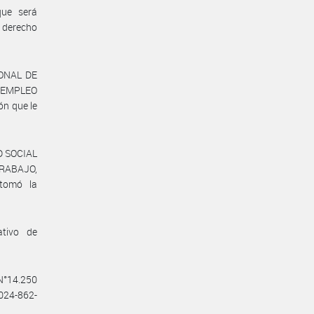
que será
 derecho
IONAL DE
, EMPLEO
n que le
D SOCIAL
RABAJO,
tomó la
ativo de
 N°14.250
2024-862-