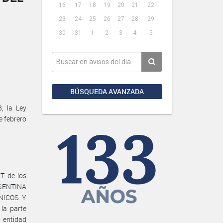
16
17
18
19
20
21
22
23
24
25
26
27
28
29
30
31
1
2
3
4
5
BÚSQUEDA AVANZADA
, la Ley
e febrero
T de los
RGENTINA
ANICOS Y
la parte
 entidad