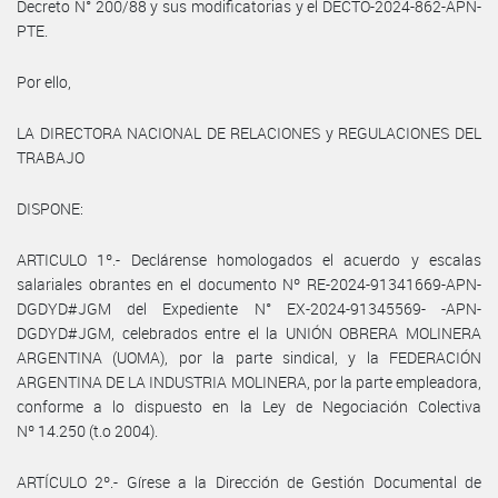
Decreto N° 200/88 y sus modificatorias y el DECTO-2024-862-APN-
PTE.
Por ello,
LA DIRECTORA NACIONAL DE RELACIONES y REGULACIONES DEL
TRABAJO
DISPONE:
ARTICULO 1º.- Declárense homologados el acuerdo y escalas
salariales obrantes en el documento Nº RE-2024-91341669-APN-
DGDYD#JGM del Expediente N° EX-2024-91345569- -APN-
DGDYD#JGM, celebrados entre el la UNIÓN OBRERA MOLINERA
ARGENTINA (UOMA), por la parte sindical, y la FEDERACIÓN
ARGENTINA DE LA INDUSTRIA MOLINERA, por la parte empleadora,
conforme a lo dispuesto en la Ley de Negociación Colectiva
Nº 14.250 (t.o 2004).
ARTÍCULO 2º.- Gírese a la Dirección de Gestión Documental de