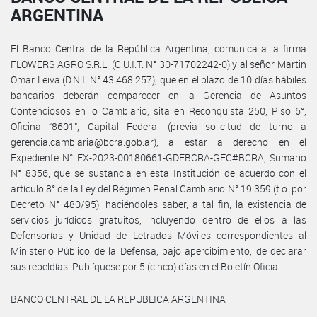
ARGENTINA
El Banco Central de la República Argentina, comunica a la firma
FLOWERS AGRO S.R.L. (C.U.I.T. N° 30-71702242-0) y al señor Martin
Omar Leiva (D.N.I. N° 43.468.257), que en el plazo de 10 días hábiles
bancarios deberán comparecer en la Gerencia de Asuntos
Contenciosos en lo Cambiario, sita en Reconquista 250, Piso 6°,
Oficina “8601”, Capital Federal (previa solicitud de turno a
gerencia.cambiaria@bcra.gob.ar), a estar a derecho en el
Expediente N° EX-2023-00180661-GDEBCRA-GFC#BCRA, Sumario
N° 8356, que se sustancia en esta Institución de acuerdo con el
artículo 8° de la Ley del Régimen Penal Cambiario N° 19.359 (t.o. por
Decreto N° 480/95), haciéndoles saber, a tal fin, la existencia de
servicios jurídicos gratuitos, incluyendo dentro de ellos a las
Defensorías y Unidad de Letrados Móviles correspondientes al
Ministerio Público de la Defensa, bajo apercibimiento, de declarar
sus rebeldías. Publíquese por 5 (cinco) días en el Boletín Oficial.
BANCO CENTRAL DE LA REPUBLICA ARGENTINA