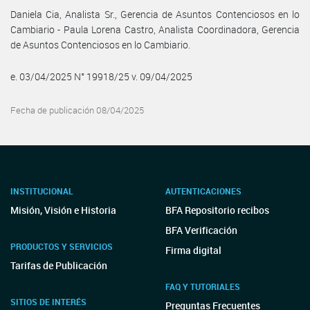
Daniela Cia, Analista Sr., Gerencia de Asuntos Contenciosos en lo
Cambiario - Paula Lorena Castro, Analista Coordinadora, Gerencia
de Asuntos Contenciosos en lo Cambiario.
e. 03/04/2025 N° 19918/25 v. 09/04/2025
Fecha de publicación 08/04/2025
INSTITUCIONAL
AUTENTICACIONES
Misión, Visión e Historia
BFA Repositorio recibos
BFA Verificación
PRODUCTOS Y SERVICIOS
Firma digital
Tarifas de Publicación
FAQ Y TUTORIALES
SITIOS DE INTERÉS
Preguntas Frecuentes