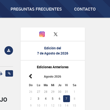
PREGUNTAS FRECUENTES
CONTACTO
Edición del
7 de Agosto de 2026
Ediciones Anteriores
Agosto 2026
Do
Lu
Ma
Mi
Ju
Vi
Sa
26
27
28
29
30
31
1
AJO
2
3
4
5
6
7
8
9
10
11
12
13
14
15