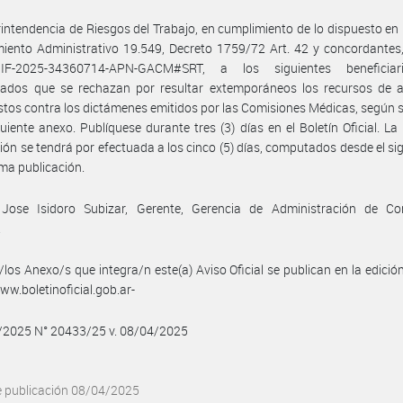
intendencia de Riesgos del Trabajo, en cumplimiento de lo dispuesto en 
iento Administrativo 19.549, Decreto 1759/72 Art. 42 y concordantes,
IF-2025-34360714-APN-GACM#SRT, a los siguientes beneficiar
cados que se rechazan por resultar extemporáneos los recursos de a
stos contra los dictámenes emitidos por las Comisiones Médicas, según s
guiente anexo. Publíquese durante tres (3) días en el Boletín Oficial. La
ción se tendrá por efectuada a los cinco (5) días, computados desde el sig
ima publicación.
 Jose Isidoro Subizar, Gerente, Gerencia de Administración de Co
.
/los Anexo/s que integra/n este(a) Aviso Oficial se publican en la edició
w.boletinoficial.gob.ar-
4/2025 N° 20433/25 v. 08/04/2025
e publicación 08/04/2025