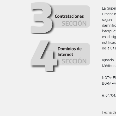
La Super
Procedim
según 
damnifi
interpue
en el si
notifica
de la últ
Ignacio
Médicas
NOTA: El
BORA -ww
e. 04/0
Fecha d