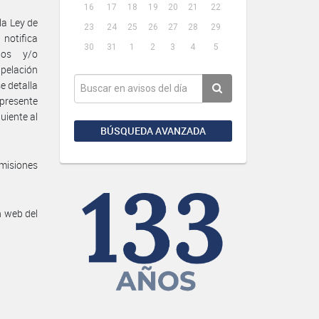
16
17
18
19
20
21
22
la Ley de
23
24
25
26
27
28
29
 notifica
30
31
1
2
3
4
5
ios y/o
pelación
e detalla
 presente
uiente al
BÚSQUEDA AVANZADA
misiones
n web del