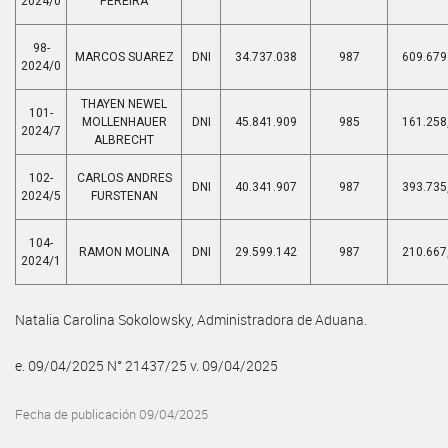
2024/0
PEREIRA
98-
MARCOS SUAREZ
DNI
34.737.038
987
609.679
2024/0
THAYEN NEWEL
101-
MOLLENHAUER
DNI
45.841.909
985
161.258
2024/7
ALBRECHT
102-
CARLOS ANDRES
DNI
40.341.907
987
393.735
2024/5
FURSTENAN
104-
RAMON MOLINA
DNI
29.599.142
987
210.667
2024/1
Natalia Carolina Sokolowsky, Administradora de Aduana.
e. 09/04/2025 N° 21437/25 v. 09/04/2025
Fecha de publicación 09/04/2025