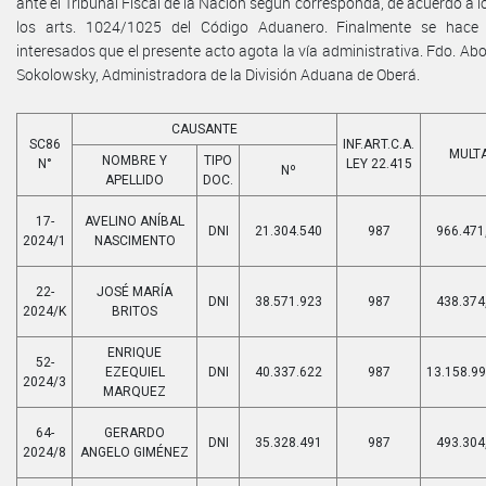
ante el Tribunal Fiscal de la Nación según corresponda, de acuerdo a 
los arts. 1024/1025 del Código Aduanero. Finalmente se hace
interesados que el presente acto agota la vía administrativa. Fdo. Ab
Sokolowsky, Administradora de la División Aduana de Oberá.
CAUSANTE
SC86
INF.ART.C.A.
MULT
NOMBRE Y
TIPO
N°
LEY 22.415
Nº
APELLIDO
DOC.
17-
AVELINO ANÍBAL
DNI
21.304.540
987
966.471
2024/1
NASCIMENTO
22-
JOSÉ MARÍA
DNI
38.571.923
987
438.374
2024/K
BRITOS
ENRIQUE
52-
EZEQUIEL
DNI
40.337.622
987
13.158.99
2024/3
MARQUEZ
64-
GERARDO
DNI
35.328.491
987
493.304
2024/8
ANGELO GIMÉNEZ