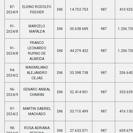
87-
ELVINO RODOLFO
DNI
14.753.753
987
410.925
2024/9
FISCHER
91-
MARCELO
DNI
30.638.689
987
1.206.75
2024/8
MAFALDA
FRANCO
91-
LEONARDO
DNI
44.279.432
987
1.206.75
2024/8
RUFINO DE
ALMEIDA
MAXIMILIANO
94-
ALEJANDRO
DNI
33.398.738
987
206.645
2024/2
CEJAS
96-
GENARO ANIBAL
DNI
32.414.901
987
333.639
2024/9
CHIMISKI
97-
MARTIN GABRIEL
DNI
33.710.499
987
416.130
2024/2
MACHADO
98-
ROSA ADRIANA
DNI
27.633.071
987
609.679