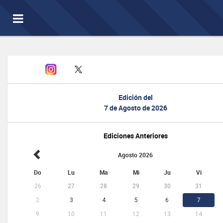
Toggle
navigation
Edición del
7 de Agosto de 2026
Ediciones Anteriores
Agosto 2026
Do
Lu
Ma
Mi
Ju
Vi
26
27
28
29
30
31
2
3
4
5
6
7
9
10
11
12
13
14