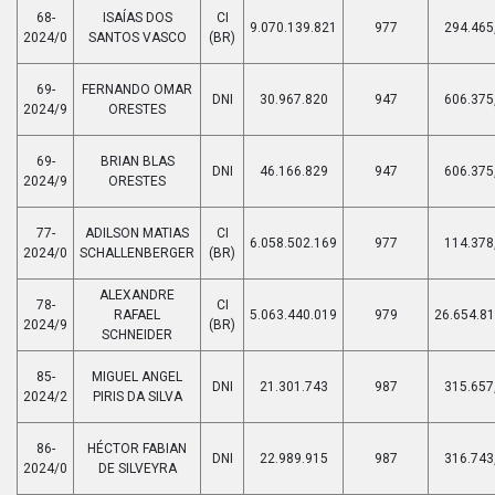
68-
ISAÍAS DOS
CI
9.070.139.821
977
294.465
2024/0
SANTOS VASCO
(BR)
69-
FERNANDO OMAR
DNI
30.967.820
947
606.375
2024/9
ORESTES
69-
BRIAN BLAS
DNI
46.166.829
947
606.375
2024/9
ORESTES
77-
ADILSON MATIAS
CI
6.058.502.169
977
114.378
2024/0
SCHALLENBERGER
(BR)
ALEXANDRE
78-
CI
RAFAEL
5.063.440.019
979
26.654.81
2024/9
(BR)
SCHNEIDER
85-
MIGUEL ANGEL
DNI
21.301.743
987
315.657
2024/2
PIRIS DA SILVA
86-
HÉCTOR FABIAN
DNI
22.989.915
987
316.743
2024/0
DE SILVEYRA