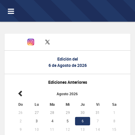
Toggle
navigation
Edición del
6 de Agosto de 2026
Ediciones Anteriores
Agosto 2026
Do
Lu
Ma
Mi
Ju
Vi
Sa
26
27
28
29
30
31
1
2
3
4
5
6
7
8
9
10
11
12
13
14
15