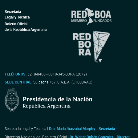
Secretaría
Legal y Técnica
Boletín Oficial
de la República Argentina
TELÉFONOS:
5218-8400 - 0810-345-BORA (2672)
SEDE CENTRAL:
Suipacha 767, C.A.B.A. (C1008AAO)
Secretaría Legal y Técnica |
Dra. María Ibarzabal Murphy - Secretaria
Dirección Nacional del Registro Oficial |
Dr. Walter Rubén Gonzalez - Director