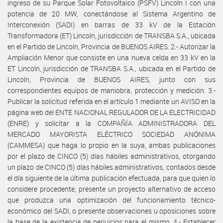
ingreso de su Parque Solar Fotovoltaico (PSFV) Lincoln I con una
potencia de 20 MW, conectándose al Sistema Argentino de
Interconexión (SADI) en barras de 33 kV de la Estación
Transformadora (ET) Lincoln, jurisdicción de TRANSBA S.A., ubicada
en el Partido de Lincoln, Provincia de BUENOS AIRES. 2.- Autorizar la
Ampliación Menor que consiste en una nueva celda en 33 kV en la
ET Lincoln, jurisdicción de TRANSBA S.A., ubicada en el Partido de
Lincoln, Provincia de BUENOS AIRES, junto con sus
correspondientes equipos de maniobra, protección y medición. 3.-
Publicar la solicitud referida en el artículo 1 mediante un AVISO en la
página web del ENTE NACIONAL REGULADOR DE LA ELECTRICIDAD
(ENRE) y solicitar a la COMPAÑÍA ADMINISTRADORA DEL
MERCADO MAYORISTA ELÉCTRICO SOCIEDAD ANÓNIMA
(CAMMESA) que haga lo propio en la suya, ambas publicaciones
por el plazo de CINCO (5) días hábiles administrativos, otorgando
un plazo de CINCO (5) días hábiles administrativos, contados desde
el día siguiente de la última publicación efectuada, para que quien lo
considere procedente, presente un proyecto alternativo de acceso
que produzca una optimización del funcionamiento técnico-
económico del SADI, o presente observaciones u oposiciones sobre
la base de la existencia de perjuicios para el mismo. 4.- Establecer