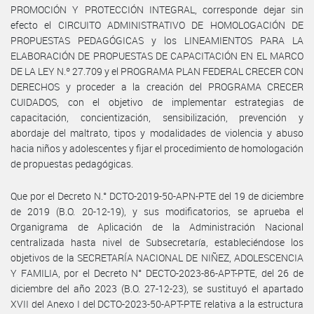
PROMOCIÓN Y PROTECCIÓN INTEGRAL, corresponde dejar sin
efecto el CIRCUITO ADMINISTRATIVO DE HOMOLOGACIÓN DE
PROPUESTAS PEDAGÓGICAS y los LINEAMIENTOS PARA LA
ELABORACIÓN DE PROPUESTAS DE CAPACITACIÓN EN EL MARCO
DE LA LEY N.º 27.709 y el PROGRAMA PLAN FEDERAL CRECER CON
DERECHOS y proceder a la creación del PROGRAMA CRECER
CUIDADOS, con el objetivo de implementar estrategias de
capacitación, concientización, sensibilización, prevención y
abordaje del maltrato, tipos y modalidades de violencia y abuso
hacia niños y adolescentes y fijar el procedimiento de homologación
de propuestas pedagógicas.
Que por el Decreto N.° DCTO-2019-50-APN-PTE del 19 de diciembre
de 2019 (B.O. 20-12-19), y sus modificatorios, se aprueba el
Organigrama de Aplicación de la Administración Nacional
centralizada hasta nivel de Subsecretaría, estableciéndose los
objetivos de la SECRETARÍA NACIONAL DE NIÑEZ, ADOLESCENCIA
Y FAMILIA, por el Decreto N° DECTO-2023-86-APT-PTE, del 26 de
diciembre del año 2023 (B.O. 27-12-23), se sustituyó el apartado
XVII del Anexo I del DCTO-2023-50-APT-PTE relativa a la estructura