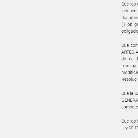
Que los 
indepen
document
(i) obli
obligaci
Que con
ARTES AU
de cali
transpar
modifica
Resoluc
Que la 
GENERAL
compete
Que las 
Ley N° 1