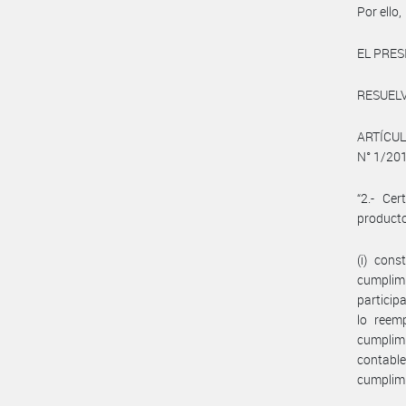
Por ello,
EL PRES
RESUELV
ARTÍCULO
N° 1/201
“2.- Cer
producto
(i) con
cumplim
particip
lo reem
cumplimi
contabl
cumplimi