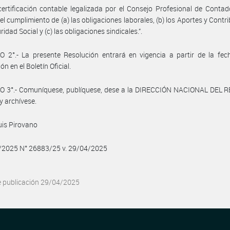
 certificación contable legalizada por el Consejo Profesional de Conta
 el cumplimiento de (a) las obligaciones laborales, (b) los Aportes y Contr
ridad Social y (c) las obligaciones sindicales.”.
 2°.- La presente Resolución entrará en vigencia a partir de la fec
ón en el Boletín Oficial.
O 3°.- Comuníquese, publíquese, dese a la DIRECCIÓN NACIONAL DEL 
y archívese.
uis Pirovano
4/2025 N° 26883/25 v. 29/04/2025
e publicación 29/04/2025