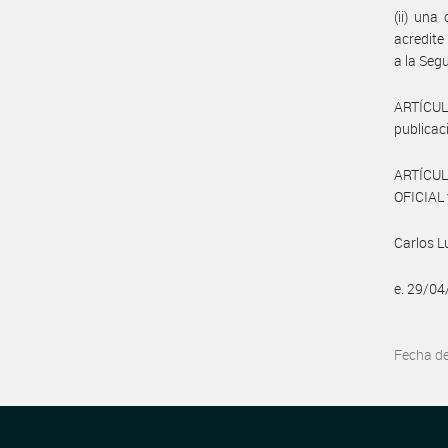
(ii) una
acredite
a la Segu
ARTÍCULO
publicaci
ARTÍCUL
OFICIAL 
Carlos L
e. 29/0
Fecha d