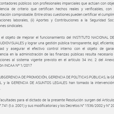
contadores públicos son profesionales imparciales que actúan con obje
dencia de criterio que certifican hechos reales y verificables, con
ación comprobable. Entre otras cuestiones pueden certificar el cumpli
gaciones laborales, (ii) Aportes y Contribuciones a la Seguridad Socia
ones sindicales.
 el objeto de mejorar el funcionamiento del INSTITUTO NACIONAL D
DIOVISUALES y lograr una gestión pública transparente, ágil, eficiente,
dad y asegurar el efectivo control interno con el objeto de garan
encia en la administración de las finanzas públicas resulta necesario
ciones al sistema vigente previsto en el artículo 34 inc. 2 del Anex
ión INCAA Nº 1/2017
SUBGERENCIA DE PROMOCIÓN, GERENCIA DE POLÍTICAS PÚBLICAS, la 
 y la GERENCIA DE ASUNTOS LEGALES han tomado la intervención
.
facultades para el dictado de la presente Resolución surgen del Artículo
7.741 (t.o. 2001) y sus modificatorias y los Decretos N° 1536/2002 y N° 