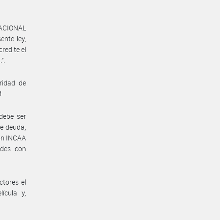
 NACIONAL
nte ley,
credite el
”.
ridad de
4.
debe ser
re deuda,
ión INCAA
ades con
ctores el
ícula y,