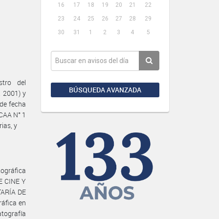
16
17
18
19
20
21
22
23
24
25
26
27
28
29
30
31
1
2
3
4
5
tro del
BÚSQUEDA AVANZADA
 2001) y
 de fecha
NCAA N° 1
ias, y
ográfica
DE CINE Y
TARÍA DE
ráfica en
atografía