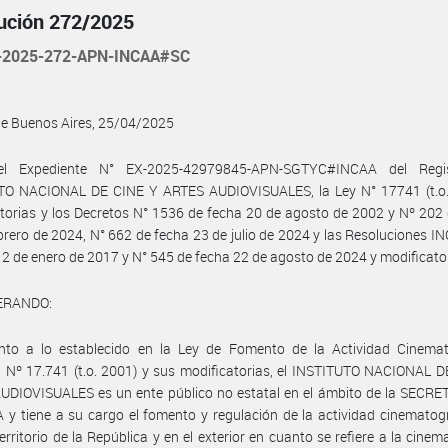
ución 272/2025
-2025-272-APN-INCAA#SC
de Buenos Aires, 25/04/2025
el Expediente N° EX-2025-42979845-APN-SGTYC#INCAA del Regis
TO NACIONAL DE CINE Y ARTES AUDIOVISUALES, la Ley N° 17741 (t.o.
torias y los Decretos N° 1536 de fecha 20 de agosto de 2002 y Nº 202
brero de 2024, N° 662 de fecha 23 de julio de 2024 y las Resoluciones I
 2 de enero de 2017 y N° 545 de fecha 22 de agosto de 2024 y modificator
ERANDO:
nto a lo establecido en la Ley de Fomento de la Actividad Cinemat
 Nº 17.741 (t.o. 2001) y sus modificatorias, el INSTITUTO NACIONAL 
UDIOVISUALES es un ente público no estatal en el ámbito de la SECRE
y tiene a su cargo el fomento y regulación de la actividad cinematog
territorio de la República y en el exterior en cuanto se refiere a la cinem