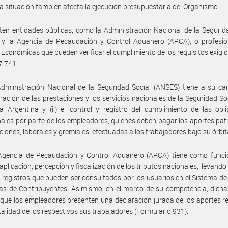
a situación también afecta la ejecución presupuestaria del Organismo.
ten entidades públicas, como la Administración Nacional de la Segurid
 y la Agencia de Recaudación y Control Aduanero (ARCA), o profesio
 Económicas que pueden verificar el cumplimiento de los requisitos exigid
7.741.
dministración Nacional de la Seguridad Social (ANSES) tiene a su carg
ración de las prestaciones y los servicios nacionales de la Seguridad Soc
a Argentina y (ii) el control y registro del cumplimiento de las obl
nales por parte de los empleadores, quienes deben pagar los aportes pat
nciones, laborales y gremiales, efectuadas a los trabajadores bajo su órbit
 Agencia de Recaudación y Control Aduanero (ARCA) tiene como funció
 aplicación, percepción y fiscalización de los tributos nacionales, llevando
s registros que pueden ser consultados por los usuarios en el Sistema d
ias de Contribuyentes. Asimismo, en el marco de su competencia, dich
 que los empleadores presenten una declaración jurada de los aportes r
otalidad de los respectivos sus trabajadores (Formulario 931).