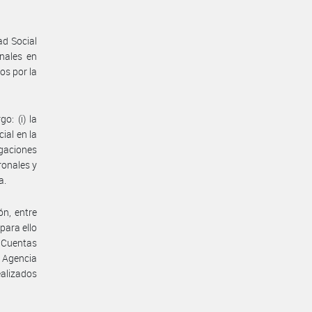
ad Social
nales en
os por la
o: (i) la
ial en la
igaciones
ronales y
a.
n, entre
 para ello
e Cuentas
a Agencia
ealizados