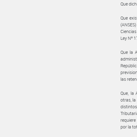
Que dich
Que exis
(ANSES)
Ciencias
Ley Nº 1
Que la A
administ
Repúblic
previsio
las rete
Que, la
otras, la
distinto
Tributar
requiere
por la t