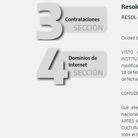
Resol
RESOL
Ciudad 
VISTO 
INSTITU
modifica
28 de fe
de fecha
CONSID
Que ate
Nacional
ARTES A
CULTURA 
todo el 