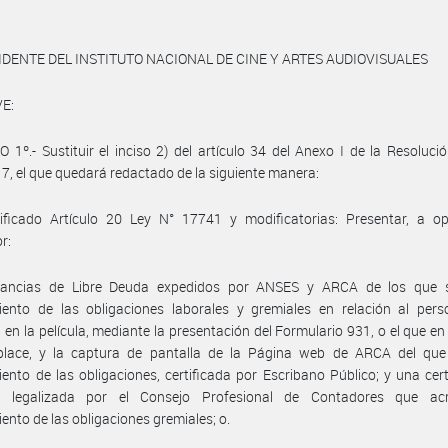
IDENTE DEL INSTITUTO NACIONAL DE CINE Y ARTES AUDIOVISUALES
E:
 1º.- Sustituir el inciso 2) del artículo 34 del Anexo I de la Resoluc
7, el que quedará redactado de la siguiente manera:
tificado Artículo 20 Ley N° 17741 y modificatorias: Presentar, a op
r:
stancias de Libre Deuda expedidos por ANSES y ARCA de los que s
iento de las obligaciones laborales y gremiales en relación al pers
a en la película, mediante la presentación del Formulario 931, o el que en 
place, y la captura de pantalla de la Página web de ARCA del que 
ento de las obligaciones, certificada por Escribano Público; y una cert
e legalizada por el Consejo Profesional de Contadores que acr
ento de las obligaciones gremiales; o.