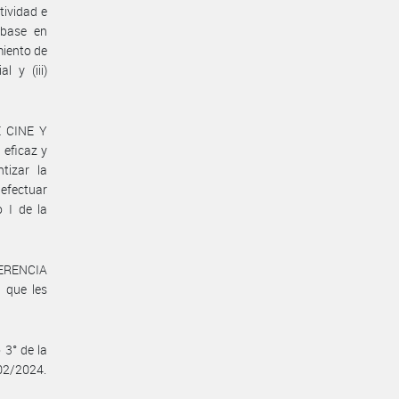
tividad e
 base en
miento de
l y (iii)
E CINE Y
 eficaz y
tizar la
 efectuar
o I de la
GERENCIA
 que les
 3° de la
202/2024.