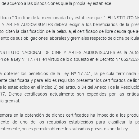
, de acuerdo a las disposiciones que la propia ley establece.
rtículo 20 in fine de la mencionada Ley establece que: “…El INSTITUTO
Y ARTES AUDIOVISUALES deberá exigir a los beneficiarios de la prese
liciten la clasificación de la película, el certificado de libre deuda que a
ento de sus obligaciones laborales y gremiales respecto de dicha película.
INSTITUTO NACIONAL DE CINE Y ARTES AUDIOVISUALES es la Auto
ón de la Ley Nº 17.741, en virtud de lo dispuesto en el Decreto N° 662/202
 obtener los beneficios de la Ley Nº 17.741, la película terminada 
nte clasificada y para ello es requisito presentar los certificados de lib
 lo establecido en el inciso 2) del artículo 34 del Anexo I de la Resoluc
17. Dichos certificados actualmente son expedidos por las entid
ía gremial.
emora en la obtención de dichos certificados ha impedido a los produ
iento de uno de los requisitos establecidos para clasificar la pel
ntemente, no les permite obtener los subsidios previstos por la Ley.