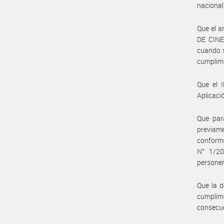
nacional
Que el a
DE CINE 
cuando so
cumplimi
Que el 
Aplicaci
Que para
previame
conforme
N° 1/20
personer
Que la d
cumplim
consecue