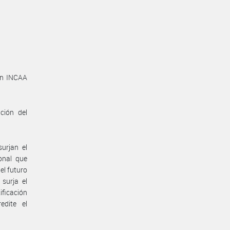
ión INCAA
ción del
urjan el
onal que
el futuro
surja el
ificación
edite el