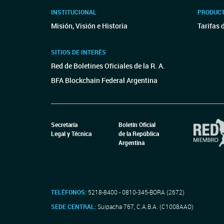
INSTITUCIONAL
PRODUCT
Misión, Visión e Historia
Tarifas 
SITIOS DE INTERÉS
Red de Boletines Oficiales de la R. A.
BFA Blockchain Federal Argentina
Secretaría
Boletín Oficial
Legal y Técnica
de la República
Argentina
TELÉFONOS:
5218-8400 - 0810-345-BORA (2672)
SEDE CENTRAL:
Suipacha 767, C.A.B.A. (C1008AAO)