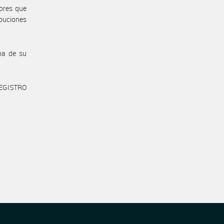
dores que
ibuciones
ha de su
REGISTRO