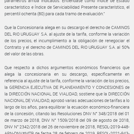
parámetros arriba indicados. Entiéndase como Índice de Estado
característico e Índice de Serviciabilidad Presente característico, el
percentil ochenta (80) para cada tramo de evaluación.”
Que la Concesionaria alega en su descargo el derecho de CAMINOS
DEL RIO URUGUAY S.A. al ajuste de la tarifa, conforme la variación
de los precios, el incumplimiento a la obligación de renegociar el
Contrato y el derecho de CAMINOS DEL RIO URUGUAY S.A. al 50%
del valor de las obras.
Que respecto a dichos argumentos económicos financieros que
alega la concesionaria en su descargo, específicamente en
referencia al ajuste de la tarifa, conforme la variación de los precios,
la GERENCIA EJECUTIVA DE PLANEAMIENTO Y CONCESIONES de
la DIRECCIÓN NACIONAL DE VIALIDAD, sostiene que la DIRECCIÓN
NACIONAL DE VIALIDAD, aprobó varias adecuaciones de tarifas a lo
largo de los años, para equilibrar la ecuación económico-financiera
de la concesión, citando las Resoluciones DNV N° 348/2018 del 01
de marzo de 2018, DNV N° 1509/2018 del 09 de agosto de 2018,
DNV N° 2342/2018 del 26 de noviembre de 2018, RESOL-2019-448-
APN-DNV#MTR de fecha 28 de febrero de 2019, RESOL-2021-943-