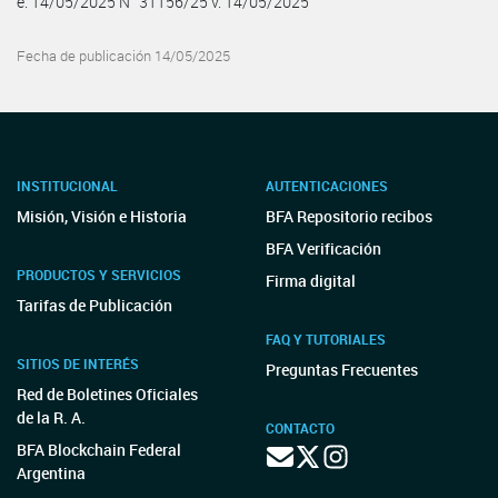
e. 14/05/2025 N° 31156/25 v. 14/05/2025
Fecha de publicación 14/05/2025
INSTITUCIONAL
AUTENTICACIONES
Misión, Visión e Historia
BFA Repositorio recibos
BFA Verificación
PRODUCTOS Y SERVICIOS
Firma digital
Tarifas de Publicación
FAQ Y TUTORIALES
SITIOS DE INTERÉS
Preguntas Frecuentes
Red de Boletines Oficiales
de la R. A.
CONTACTO
BFA Blockchain Federal
Argentina