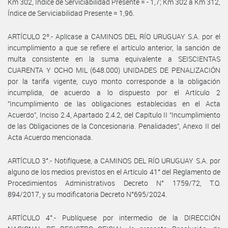
Km 302, Índice de Serviciabilidad Presente = - 1,7; Km 302 a Km 312,
Índice de Serviciabilidad Presente = 1,96.
ARTÍCULO 2º.- Aplícase a CAMINOS DEL RÍO URUGUAY S.A. por el
incumplimiento a que se refiere el artículo anterior, la sanción de
multa consistente en la suma equivalente a SEISCIENTAS
CUARENTA Y OCHO MIL (648.000) UNIDADES DE PENALIZACIÓN
por la tarifa vigente, cuyo monto corresponde a la obligación
incumplida, de acuerdo a lo dispuesto por el Artículo 2
“Incumplimiento de las obligaciones establecidas en el Acta
Acuerdo”, Inciso 2.4, Apartado 2.4.2, del Capítulo II “Incumplimiento
de las Obligaciones de la Concesionaria. Penalidades”, Anexo II del
Acta Acuerdo mencionada.
ARTÍCULO 3°.- Notifíquese, a CAMINOS DEL RÍO URUGUAY S.A. por
alguno de los medios previstos en el Artículo 41° del Reglamento de
Procedimientos Administrativos Decreto N° 1759/72, T.O.
894/2017, y su modificatoria Decreto N°695/2024.
ARTÍCULO 4°.- Publíquese por intermedio de la DIRECCIÓN