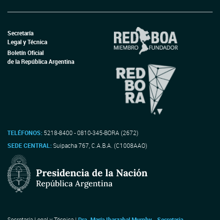
Secretaría
Legal y Técnica
Boletín Oficial
de la República Argentina
TELÉFONOS:
5218-8400 - 0810-345-BORA (2672)
SEDE CENTRAL:
Suipacha 767, C.A.B.A. (C1008AAO)
Secretaría Legal y Técnica |
Dra. María Ibarzabal Murphy - Secretaria