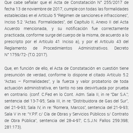
Que cabe señalar que el Acta de Constatación N° 255/2017 de
fecha 13 de noviembre de 2017, cumple con todas las formalidades
establecidas en el Artículo 5 “Régimen de sanciones e infracciones”,
Inciso 5.2 “Actas. Formalidades”, del Capítulo II, Anexo II del Acta
Acuerdo mencionada, y su notificación fue correctamente
practicada, conforme surge del cuerpo de la misma, de acuerdo a lo
prescripto por el Artículo 41 Inciso a), y por el Artículo 43 del
Reglamento de Procedimientos Administrativos. Decreto
N° 1759/72- (T.O. 2017).
Que, en función de ello, el Acta de Constatación en cuestión tiene
presunción de verdad, conforme lo dispone el citado Artículo 5.2
“Actas – Formalidades”, y la fuerza y valor probatorio de toda
actuación administrativa, en tanto no sea desvirtuada por prueba
en contrario. (conf. C.Fed en lo Cont. Adm. Sala II, in re “Dar S.A.”;
sentencia del 13-7-95; Sala III, in re: “Distribuidora de Gas del Sur”,
del 21-9-93; Sala IV, in re: ‘’Romera, Marcos’’, sentencia del 21-9-93;
Sala V in re: “Y.P.F. c/ Cía de Obras y Servicios Públicos s/ Contrato
de Obra Pública”, sentencia del 28-4-97; C.S.J.N: Fallos 259:398;
281:173).