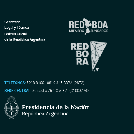
Secretaría
Legal y Técnica
Boletín Oficial
de la República Argentina
TELÉFONOS:
5218-8400 - 0810-345-BORA (2672)
SEDE CENTRAL:
Suipacha 767, C.A.B.A. (C1008AAO)