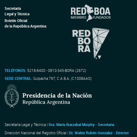
Secretaría
Legal y Técnica
Boletín Oficial
de la República Argentina
TELÉFONOS:
5218-8400 - 0810-345-BORA (2672)
SEDE CENTRAL:
Suipacha 767, C.A.B.A. (C1008AAO)
Secretaría Legal y Técnica |
Dra. María Ibarzabal Murphy - Secretaria
Dirección Nacional del Registro Oficial |
Dr. Walter Rubén Gonzalez - Director