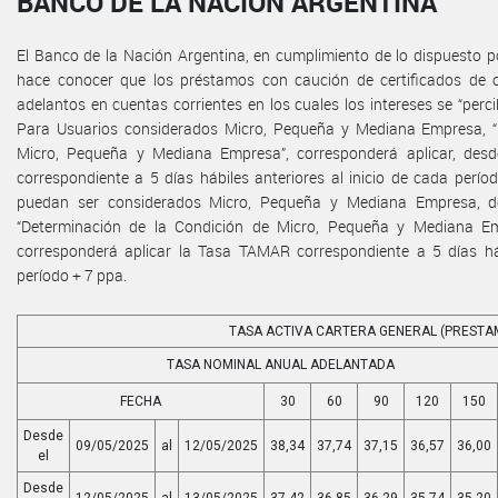
BANCO DE LA NACIÓN ARGENTINA
El Banco de la Nación Argentina, en cumplimiento de lo dispuesto por
hace conocer que los préstamos con caución de certificados de 
adelantos en cuentas corrientes en los cuales los intereses se “perc
Para Usuarios considerados Micro, Pequeña y Mediana Empresa, “
Micro, Pequeña y Mediana Empresa”, corresponderá aplicar, des
correspondiente a 5 días hábiles anteriores al inicio de cada perí
puedan ser considerados Micro, Pequeña y Mediana Empresa, de
“Determinación de la Condición de Micro, Pequeña y Mediana Emp
corresponderá aplicar la Tasa TAMAR correspondiente a 5 días háb
período + 7 ppa.
TASA ACTIVA CARTERA GENERAL (PRESTA
TASA NOMINAL ANUAL ADELANTADA
FECHA
30
60
90
120
150
Desde
09/05/2025
al
12/05/2025
38,34
37,74
37,15
36,57
36,00
el
Desde
12/05/2025
al
13/05/2025
37,42
36,85
36,29
35,74
35,20