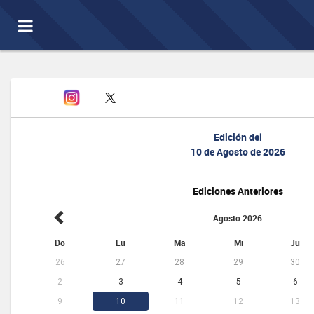
Toggle
navigation
Edición del
10 de Agosto de 2026
Ediciones Anteriores
Agosto 2026
Do
Lu
Ma
Mi
Ju
26
27
28
29
30
2
3
4
5
6
9
10
11
12
13