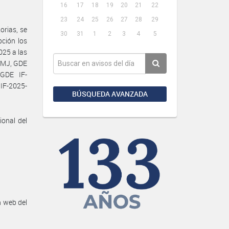
16
17
18
19
20
21
22
23
24
25
26
27
28
29
orias, se
30
31
1
2
3
4
5
pción los
25 a las
#MJ, GDE
GDE IF-
IF-2025-
BÚSQUEDA AVANZADA
ional del
n web del