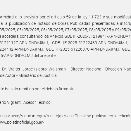
rmidad a lo previsto por el artículo 59 de la ley 11.723 y sus modificat
a la publicación del listado de Obras Publicadas presentadas a inscri
/05/2025, 05/05/2025, 06/05/2025, 07/05/2025, 08/05/2025 y 09/05/20
se accederá consultando los Anexos GDE IF-2025-51219941-APN-DNDA
5-51221127-APN-DNDA#MJ, GDE IF-2025-51222439-APN-DNDA#MJ, 
224442-APN-DNDA#MJ, GDE IF-2025-51226370-APN-DNDA#MJ, GDE 
6-APN-DNDA#MJ del presente.
 Dr. Walter Jorge Isidoro Waisman –Director Nacional- Direccion Nac
de Autor - Ministerio de Justicia.
nte ha sido remitido por el debajo firmante.
rio Viglianti, Asesor Técnico.
/los Anexo/s que integra/n este(a) Aviso Oficial se publican en la edició
w.boletinoficial.gob.ar-