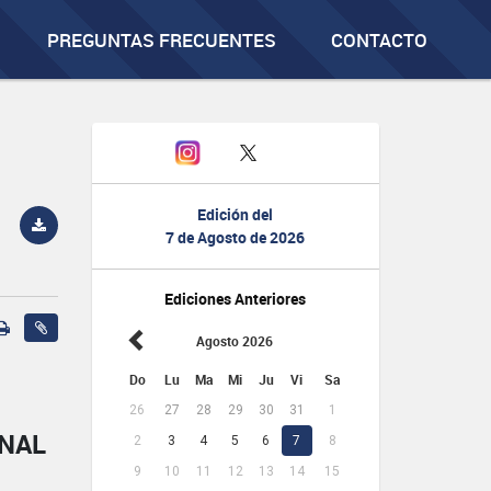
PREGUNTAS FRECUENTES
CONTACTO
Edición del
7 de Agosto de 2026
Ediciones Anteriores
Agosto 2026
Do
Lu
Ma
Mi
Ju
Vi
Sa
26
27
28
29
30
31
1
ONAL
2
3
4
5
6
7
8
9
10
11
12
13
14
15