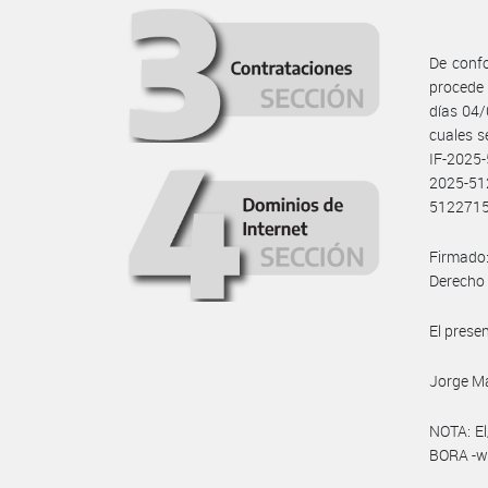
De confo
procede 
días 04
cuales 
IF-202
2025-51
5122715
Firmado:
Derecho 
El prese
Jorge Ma
NOTA: El
BORA -ww