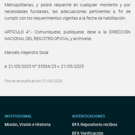
Metropolitanas, y podrá requerirle en cualquier momento y por
necesidades fundadas, las adecuaciones pertinentes a fin de
cumplir con los requerimientos vigentes a la fecha de habilitación.
ARTÍCULO 4°.- Comuníquese, publíquese, dese a la DIRECCIÓN
NACIONAL DEL REGISTRO OFICIAL y archívese.
Marcelo Alejandro Sosa
e. 21/05/2025 N° 33504/25 v. 21/05/2025
Fecha de publicación 21/05/2025
INSTITUCIONAL
AUTENTICACIONES
Misión, Visión e Historia
BFA Repositorio recibos
BFA Verificación