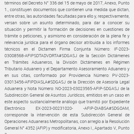
términos del Decreto N° 336 del 15 de mayo de 2017, Anexo, Punto
1., constituyen documentos que contienen una medida que dictan,
entre otras, las autoridades facultadas para ello y, respectivamente,
versan sobre un asunto determinado, para dar a conocer su
situación y permitir la formación de decisiones en cuestiones de
trámite o peticiones, y asimismo en consideración de la plena fe y
relevancia jurídica para el órgano decisor atribuida a los informes
técnicos en el Dictamen Firma Conjunta Número: IF-2023-
03008568-AFIPSDTADVDRTA#SDGASJ de la Sección Dictámenes
en Trámites Aduaneros, la División Dictámenes en Régimen
Tributario Aduanero y el Departamento Asesoramiento Aduanero y
en sus citas, conformado por Providencia Número: PV-2023-
03013456-AFIPDIASLA#SDGASJ de la Dirección de Asesoría Legal
Aduanera y Nota Número: NO-2023-03023565-AFIP-SDGASJ de la
Subdirección General de Asuntos Jurídicos, emitidos en un caso en
este aspecto sustancialmente análogo que tramitó por Expediente
Electrónico EX-2023-00231020- -AFIP-DIABSA#SDGOAM,
corresponde la intervención de esta Subdirección General de
Operaciones Aduaneras Metropolitanas, con arreglo a la Resolución
General N° 4352 (AFIP) y modificatoria, Anexo I., Apartado V., Punto