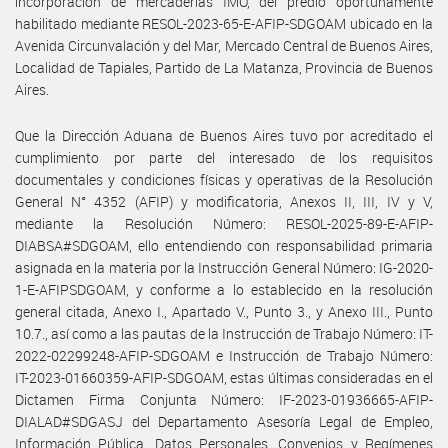
incorporación de mercaderías IMO, del predio oportunamente
habilitado mediante RESOL-2023-65-E-AFIP-SDGOAM ubicado en la
Avenida Circunvalación y del Mar, Mercado Central de Buenos Aires,
Localidad de Tapiales, Partido de La Matanza, Provincia de Buenos
Aires.
Que la Dirección Aduana de Buenos Aires tuvo por acreditado el
cumplimiento por parte del interesado de los requisitos
documentales y condiciones físicas y operativas de la Resolución
General N° 4352 (AFIP) y modificatoria, Anexos II, III, IV y V,
mediante la Resolución Número: RESOL-2025-89-E-AFIP-
DIABSA#SDGOAM, ello entendiendo con responsabilidad primaria
asignada en la materia por la Instrucción General Número: IG-2020-
1-E-AFIPSDGOAM, y conforme a lo establecido en la resolución
general citada, Anexo I., Apartado V., Punto 3., y Anexo III., Punto
10.7., así como a las pautas de la Instrucción de Trabajo Número: IT-
2022-02299248-AFIP-SDGOAM e Instrucción de Trabajo Número:
IT-2023-01660359-AFIP-SDGOAM, estas últimas consideradas en el
Dictamen Firma Conjunta Número: IF-2023-01936665-AFIP-
DIALAD#SDGASJ del Departamento Asesoría Legal de Empleo,
Información Pública, Datos Personales, Convenios y Regímenes