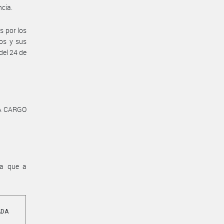
cia.
s por los
ios y sus
del 24 de
A CARGO
na que a
ADA