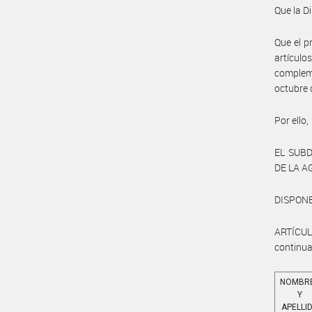
Que la D
Que el p
artículo
compleme
octubre 
Por ello,
EL SUB
DE LA 
DISPONE
ARTÍCUL
continua
NOMBR
Y
APELLI