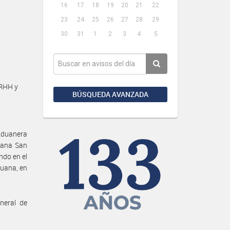
16
17
18
19
20
21
22
23
24
25
26
27
28
29
30
31
1
2
3
4
5
RRHH y
BÚSQUEDA AVANZADA
 Aduanera
uana San
ndo en el
duana, en
neral de