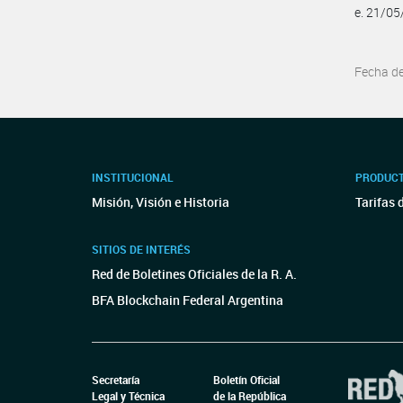
e. 21/0
Fecha d
INSTITUCIONAL
PRODUCT
Misión, Visión e Historia
Tarifas 
SITIOS DE INTERÉS
Red de Boletines Oficiales de la R. A.
BFA Blockchain Federal Argentina
Secretaría
Boletín Oficial
Legal y Técnica
de la República