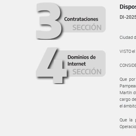
Dispo
DI-202
Ciudad 
VISTO e
CONSID
Que por 
Pampean
Martín d
cargo de
el ámbito
Que la 
Operacio