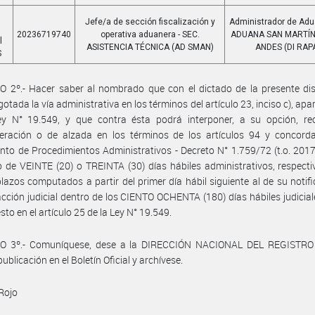
Jefe/a de sección fiscalización y
Administrador de Adua
20236719740
operativa aduanera - SEC.
ADUANA SAN MARTÍN
l
ASISTENCIA TÉCNICA (AD SMAN)
ANDES (DI RAP
S
 2º.- Hacer saber al nombrado que con el dictado de la presente dis
tada la vía administrativa en los términos del artículo 23, inciso c), apart
ey N° 19.549, y que contra ésta podrá interponer, a su opción, re
deración o de alzada en los términos de los artículos 94 y concorda
to de Procedimientos Administrativos - Decreto N° 1.759/72 (t.o. 2017
o de VEINTE (20) o TREINTA (30) días hábiles administrativos, respect
azos computados a partir del primer día hábil siguiente al de su notifi
 acción judicial dentro de los CIENTO OCHENTA (180) días hábiles judicia
sto en el artículo 25 de la Ley N° 19.549.
O 3º.- Comuníquese, dese a la DIRECCIÓN NACIONAL DEL REGISTRO
ublicación en el Boletín Oficial y archívese.
Rojo