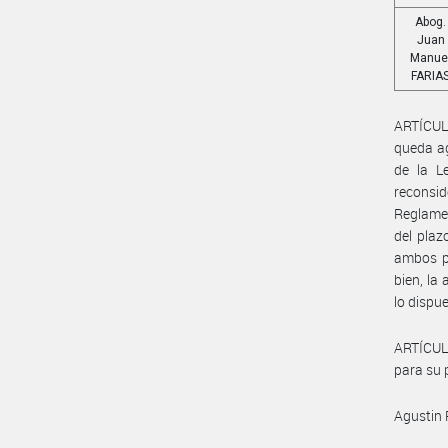
Abog.
Juan
Manue
FARIA
ARTÍCULO
queda ago
de la L
reconsi
Reglamen
del plaz
ambos pl
bien, la
lo dispue
ARTÍCUL
para su p
Agustin 