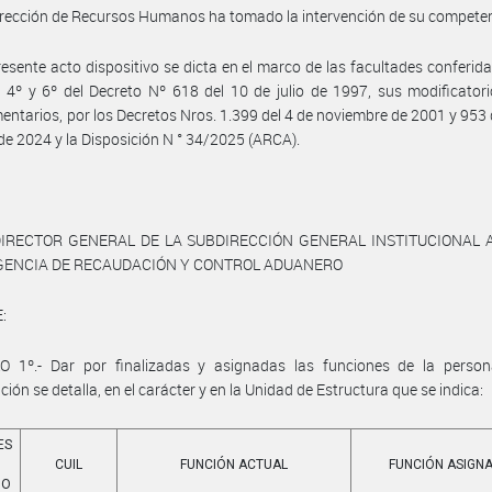
irección de Recursos Humanos ha tomado la intervención de su competen
resente acto dispositivo se dicta en el marco de las facultades conferida
s 4º y 6º del Decreto Nº 618 del 10 de julio de 1997, sus modificator
ntarios, por los Decretos Nros. 1.399 del 4 de noviembre de 2001 y 953 
de 2024 y la Disposición N ° 34/2025 (ARCA).
DIRECTOR GENERAL DE LA SUBDIRECCIÓN GENERAL INSTITUCIONAL 
AGENCIA DE RECAUDACIÓN Y CONTROL ADUANERO
:
O 1º.- Dar por finalizadas y asignadas las funciones de la perso
ción se detalla, en el carácter y en la Unidad de Estructura que se indica:
ES
CUIL
FUNCIÓN ACTUAL
FUNCIÓN ASIGN
DO