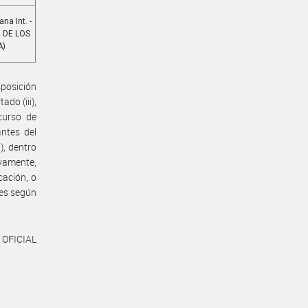
na Int. -
 DE LOS
A)
posición
ado (iii),
curso de
ntes del
), dentro
ivamente,
cación, o
les según
 OFICIAL