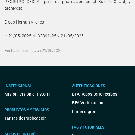
REGISTRO OFICIAL para su publicación en el Boletín Oficial, y
archívese.
Diego Hernan Vilches
e. 21/05/2025 N° 33391/25 v. 21/05/2025
Fecha de publicación 21/05/2025
INSTITUCIONAL
AUTENTICACIONES
Misión, Visión e Historia
BFA Repositorio recibos
BFA Verificación
PRODUCTOS Y SERVICIOS
Firma digital
Tarifas de Publicación
FAQ Y TUTORIALES
SITIOS DE INTERÉS