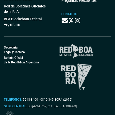
Preguntas Frecuentes
Red de Boletines Oficiales
de la R. A.
CONTACTO
BFA Blockchain Federal
Argentina
Secretaría
Legal y Técnica
Boletín Oficial
de la República Argentina
TELÉFONOS:
5218-8400 - 0810-345-BORA (2672)
SEDE CENTRAL:
Suipacha 767, C.A.B.A. (C1008AAO)